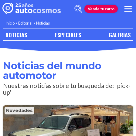
Vende tu carro
Inicio
>
Editorial
>
Noticias
NOTICIAS
ESPECIALES
GALERIAS
Noticias del mundo
automotor
Nuestras noticias sobre tu busqueda de: 'pick-
up'
Novedades