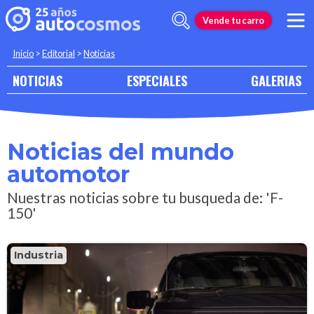
Vende tu carro
Inicio
>
Editorial
>
Noticias
NOTICIAS
ESPECIALES
GALERIAS
Noticias del mundo
automotor
Nuestras noticias sobre tu busqueda de: 'F-
150'
Industria