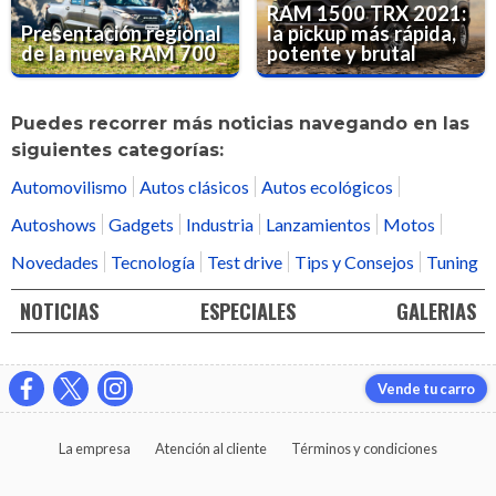
RAM 1500 TRX 2021:
Presentación regional
la pickup más rápida,
de la nueva RAM 700
potente y brutal
Puedes recorrer más noticias navegando en las
siguientes categorías:
Automovilismo
Autos clásicos
Autos ecológicos
Autoshows
Gadgets
Industria
Lanzamientos
Motos
Novedades
Tecnología
Test drive
Tips y Consejos
Tuning
NOTICIAS
ESPECIALES
GALERIAS
Vende tu carro
La empresa
Atención al cliente
Términos y condiciones