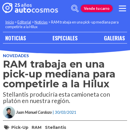
Vende tu carro
Inicio
>
Editorial
>
Noticias
>
RAM trabaja en una pick-up mediana para
competirle a la Hilux
NOTICIAS
ESPECIALES
GALERIAS
NOVEDADES
RAM trabaja en una
pick-up mediana para
competirle a la Hilux
Stellantis produciría esta camioneta con
platón en nuestra región.
Juan Manuel Cardozo
| 30/03/2021
Pick-Up
RAM
Stellantis