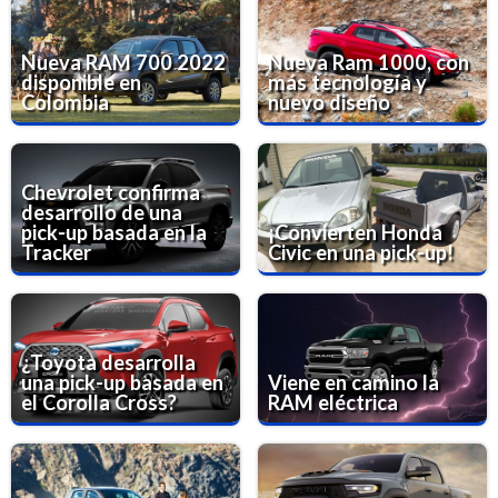
Nueva RAM 700 2022
Nueva Ram 1000, con
disponible en
más tecnología y
Colombia
nuevo diseño
Chevrolet confirma
desarrollo de una
pick-up basada en la
¡Convierten Honda
Tracker
Civic en una pick-up!
¿Toyota desarrolla
una pick-up basada en
Viene en camino la
el Corolla Cross?
RAM eléctrica