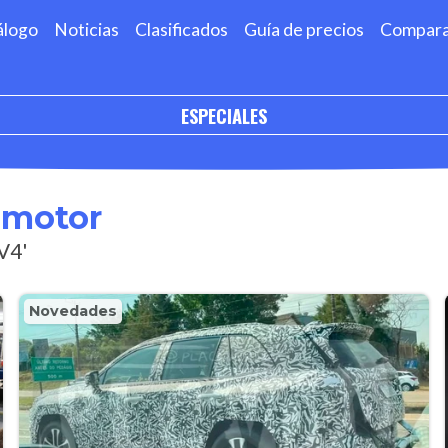
álogo
Noticias
Clasificados
Guía de precios
Compar
ESPECIALES
omotor
V4'
Novedades