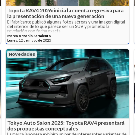
Toyota RAV4 2026: inicia la cuenta regresiva para
la presentación de una nueva generación
El fabricante publicó algunas fotos aéreas y una imagen digital
del interior de lo que parece ser un SUV y prometió la
revelación con fecha exacta.
Marco Antonio Sarmiento
Lunes, 12 de mayo de 2025
Novedades
Tokyo Auto Salon 2025: Toyota RAV4 presentará
dos propuestas conceptuales
La marca japonesa exhibirá un par de interesantes variantes de