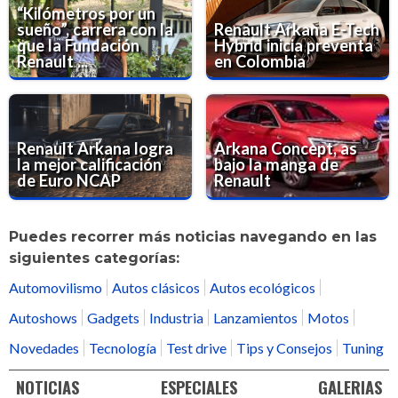
“Kilómetros por un
sueño”, carrera con la
Renault Arkana E-Tech
que la Fundación
Hybrid inicia preventa
Renault ...
en Colombia
Renault Arkana logra
Arkana Concept, as
la mejor calificación
bajo la manga de
de Euro NCAP
Renault
Puedes recorrer más noticias navegando en las
siguientes categorías:
Automovilismo
Autos clásicos
Autos ecológicos
Autoshows
Gadgets
Industria
Lanzamientos
Motos
Novedades
Tecnología
Test drive
Tips y Consejos
Tuning
NOTICIAS
ESPECIALES
GALERIAS