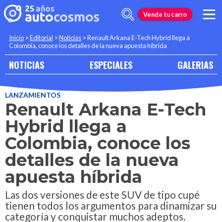
Vende tu carro
Inicio
>
Editorial
>
Noticias
>
Renault Arkana E-Tech Hybrid llega a
Colombia, conoce los detalles de la nueva apuesta híbrida
NOTICIAS
ESPECIALES
GALERIAS
LANZAMIENTOS
Renault Arkana E-Tech
Hybrid llega a
Colombia, conoce los
detalles de la nueva
apuesta híbrida
Las dos versiones de este SUV de tipo cupé
tienen todos los argumentos para dinamizar su
categoría y conquistar muchos adeptos.