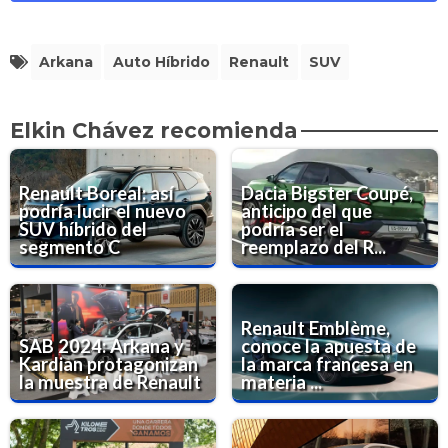
Arkana
Auto Híbrido
Renault
SUV
Elkin Chávez recomienda
Renault Boreal: así
Dacia Bigster Coupé,
podría lucir el nuevo
anticipo del que
SUV híbrido del
podría ser el
segmento C
reemplazo del R...
Renault Emblème,
SAB 2024: Arkana y
conoce la apuesta de
Kardian protagonizan
la marca francesa en
la muestra de Renault
materia ...