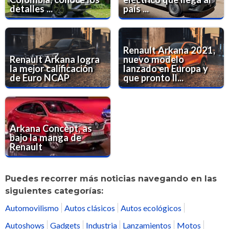
detalles ...
país ...
Renault Arkana 2021,
Renault Arkana logra
nuevo modelo
la mejor calificación
lanzado en Europa y
de Euro NCAP
que pronto ll...
Arkana Concept, as
bajo la manga de
Renault
Puedes recorrer más noticias navegando en las
siguientes categorías:
Automovilismo
Autos clásicos
Autos ecológicos
Autoshows
Gadgets
Industria
Lanzamientos
Motos