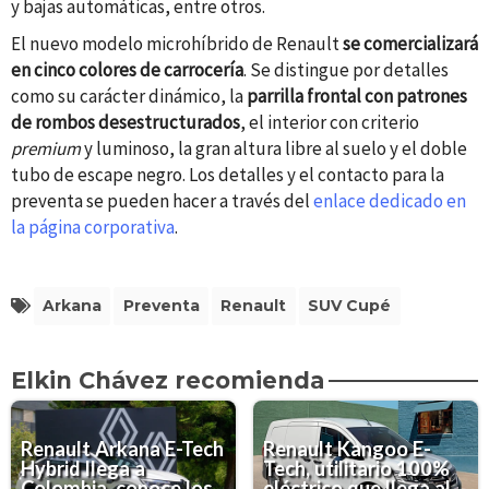
y bajas automáticas, entre otros.
El nuevo modelo microhíbrido de Renault
se comercializará
en cinco colores de carrocería
. Se distingue por detalles
como su carácter dinámico, la
parrilla frontal con patrones
de rombos desestructurados
, el interior con criterio
premium
y luminoso, la gran altura libre al suelo y el doble
tubo de escape negro. Los detalles y el contacto para la
preventa se pueden hacer a través del
enlace dedicado en
la página corporativa
.
Arkana
Preventa
Renault
SUV Cupé
Elkin Chávez recomienda
Renault Arkana E-Tech
Renault Kangoo E-
Hybrid llega a
Tech, utilitario 100%
Colombia, conoce los
eléctrico que llega al