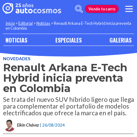
Vende tu carro
Inicio
>
Editorial
>
Noticias
>
Renault Arkana E-Tech Hybrid inicia preventa
en Colombia
NOTICIAS
ESPECIALES
GALERIAS
NOVEDADES
Renault Arkana E-Tech
Hybrid inicia preventa
en Colombia
Se trata del nuevo SUV híbrido ligero que llega
para complementar el portafolio de modelos
electrificados que ofrece la marca en el país.
Elkin Chávez
| 26/08/2024