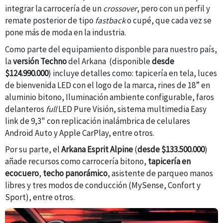
integrar la carrocería de un
crossover
, pero con un perfil y
remate posterior de tipo
fastback
o cupé, que cada vez se
pone más de moda en la industria.
Como parte del equipamiento disponble para nuestro país,
la
versión Techno
del Arkana (disponible
desde
$124.990.000
) incluye detalles como: tapicería en tela,
luces
de bienvenida LED con el logo de la marca,
rines
de 18” en
aluminio bitono, Iluminación ambiente configurable
, f
aros
delanteros
full
LED Pure Visión, sistema multimedia Easy
link de 9,3" con replicación inalámbrica de celulares
Android Auto y Apple CarPlay, entre otros.
Por su parte, el
Arkana Esprit Alpine
(
desde $133.500.000
)
añade recursos como carrocería bitono,
tapicería en
ecocuero
,
techo panorámico
, asistente de parqueo manos
libres y tres modos de conducción (MySense, Confort y
Sport), entre otros.