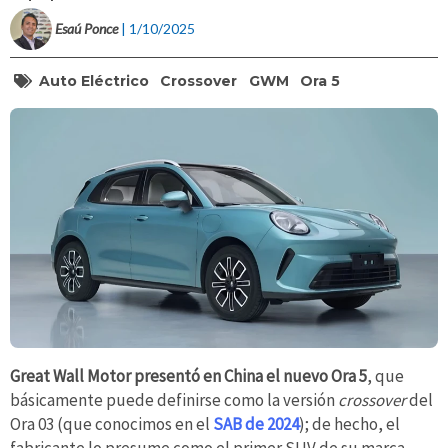
Esaú Ponce
| 1/10/2025
Auto Eléctrico
Crossover
GWM
Ora 5
Great Wall Motor presentó en China el nuevo Ora 5
, que
básicamente puede definirse como la versión
crossover
del
Ora 03 (que conocimos en el
SAB de 2024
); de hecho, el