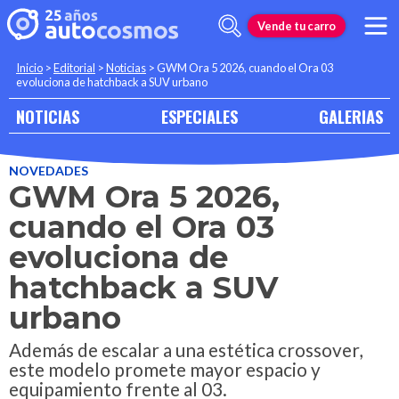
Vende tu carro
Inicio
>
Editorial
>
Noticias
>
GWM Ora 5 2026, cuando el Ora 03
evoluciona de hatchback a SUV urbano
NOTICIAS
ESPECIALES
GALERIAS
NOVEDADES
GWM Ora 5 2026,
cuando el Ora 03
evoluciona de
hatchback a SUV
urbano
Además de escalar a una estética crossover,
este modelo promete mayor espacio y
equipamiento frente al 03.