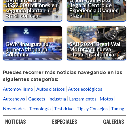
GWM invertirá
Great Wall Motor
US$2.000 millones en
llega al Centro de
segunda planta en
Experiencia Usaquén
Brasil con cap...
Plaza
GWM inaugura su
SAB 2024: Great Wall
primera vitrina en
Motor y su nueva
Colombia
etapa en Colombia
Puedes recorrer más noticias navegando en las
siguientes categorías:
Automovilismo
Autos clásicos
Autos ecológicos
Autoshows
Gadgets
Industria
Lanzamientos
Motos
Novedades
Tecnología
Test drive
Tips y Consejos
Tuning
NOTICIAS
ESPECIALES
GALERIAS