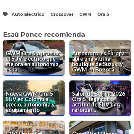
Auto Eléctrico
Crossover
GWM
Ora 5
Esaú Ponce recomienda
GWM Ora 5 a prueba:
Automotores Europa
el SUV eléctrico que
abre una vitrina
mejora en autonomía,
boutique de Suzuki y
espac...
GWM en Bogotá
Nueva GWM Ora 5
Salón de Beijing 2026:
SUV en Colombia:
Ora 5 llega con
precio, autonomía y
actitud de SUV para
equipamiento
reforzar...