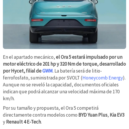
En el apartado mecánico,
el Ora 5 estará impulsado por un
motor eléctrico de 201 hp y 320 Nm de torque, desarrollado
por Hycet, filial de
GWM
. La batería será de litio-
ferrofosfato, suministrada por SVOLT (
Honeycomb Energy
).
Aunque no se reveló la capacidad, documentos oficiales
indican que podrá alcanzar una velocidad máxima de 170
km/h.
Por su tamaño y propuesta, el Ora 5 competirá
directamente contra modelos como
BYD Yuan Plus
,
Kia EV3
y
Renault 4 E-Tech
.