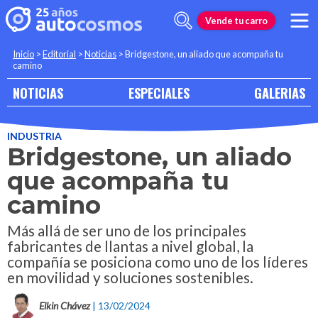
Vende tu carro
Inicio
>
Editorial
>
Noticias
>
Bridgestone, un aliado que acompaña tu
camino
NOTICIAS
ESPECIALES
GALERIAS
INDUSTRIA
Bridgestone, un aliado
que acompaña tu
camino
Más allá de ser uno de los principales
fabricantes de llantas a nivel global, la
compañía se posiciona como uno de los líderes
en movilidad y soluciones sostenibles.
Elkin Chávez
| 13/02/2024