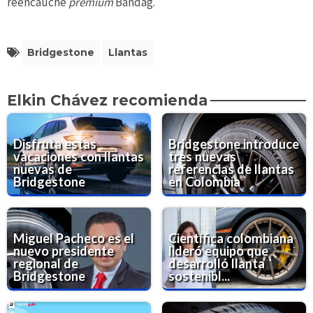
reencauche
premium
Bandag.
Bridgestone
Llantas
Elkin Chávez recomienda
Disfruta estas
Bridgestone introduce
vacaciones con llantas
tres nuevas
nuevas de
referencias de llantas
Bridgestone
en Colombia
Miguel Pacheco es el
Científica colombiana
nuevo presidente
lideró equipo que
regional de
desarrolló llanta
Bridgestone
sostenibl...