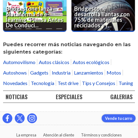
Bridgestone lanza
Bridgestone
plataforma de e-
desarrolla llantas con
learning “Piensa Antes
75% de materiales
De Conduci...
reciclados y r...
Puedes recorrer más noticias navegando en las
siguientes categorías:
Automovilismo
Autos clásicos
Autos ecológicos
Autoshows
Gadgets
Industria
Lanzamientos
Motos
Novedades
Tecnología
Test drive
Tips y Consejos
Tuning
NOTICIAS
ESPECIALES
GALERIAS
Vende tu carro
La empresa
Atención al cliente
Términos y condiciones