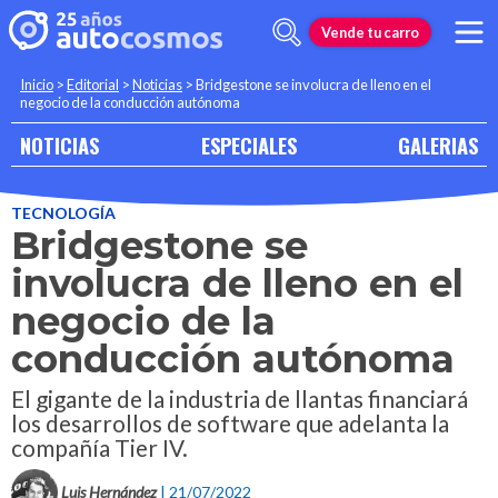
Vende tu carro
Inicio
>
Editorial
>
Noticias
>
Bridgestone se involucra de lleno en el
negocio de la conducción autónoma
NOTICIAS
ESPECIALES
GALERIAS
TECNOLOGÍA
Bridgestone se
involucra de lleno en el
negocio de la
conducción autónoma
El gigante de la industria de llantas financiará
los desarrollos de software que adelanta la
compañía Tier IV.
Luis Hernández
| 21/07/2022