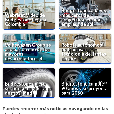
Bridgestone cada vez
Webfleet Video de
más cerca de
Bridgestone llega a
convertirse en una
Colombia
empresa de sol...
Volkswagen Group se
Robots autónomos
asocia con uno de los
podrán usar
mayores
tecnología de llantas
desarrolladores d...
sin aire
Bridgestone quiere
Bridgestone cumple
ser líder en soluciones
90 años y se proyecta
de movilidad
para 2050
Puedes recorrer más noticias navegando en las