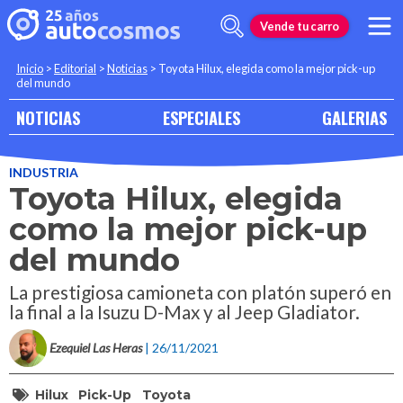
Vende tu carro
Inicio
>
Editorial
>
Noticias
>
Toyota Hilux, elegida como la mejor pick-up
del mundo
NOTICIAS
ESPECIALES
GALERIAS
INDUSTRIA
Toyota Hilux, elegida
como la mejor pick-up
del mundo
La prestigiosa camioneta con platón superó en
la final a la Isuzu D-Max y al Jeep Gladiator.
Ezequiel Las Heras
| 26/11/2021
Hilux
Pick-Up
Toyota