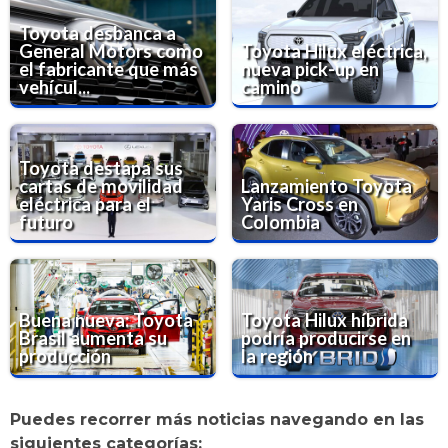
Toyota desbanca a
General Motors como
Toyota Hilux eléctrica,
el fabricante que más
nueva pick-up en
vehícul...
camino
Toyota destapa sus
cartas de movilidad
Lanzamiento Toyota
eléctrica para el
Yaris Cross en
futuro
Colombia
Buena nueva: Toyota
Toyota Hilux híbrida
Brasil aumenta su
podría producirse en
producción
la región
Puedes recorrer más noticias navegando en las
siguientes categorías: