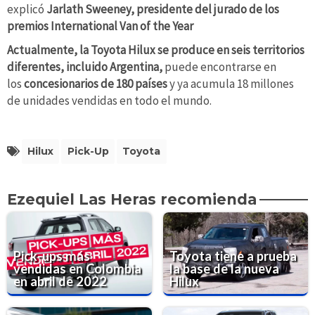
explicó
Jarlath Sweeney, presidente del jurado de los
premios International Van of the Year
Actualmente, la Toyota Hilux se produce en seis territorios
diferentes, incluido Argentina,
puede encontrarse en
los
concesionarios de 180 países
y ya acumula 18 millones
de unidades vendidas en todo el mundo.
Hilux
Pick-Up
Toyota
Ezequiel Las Heras recomienda
Pick-ups más
Toyota tiene a prueba
vendidas en Colombia
la base de la nueva
en abril de 2022
Hilux