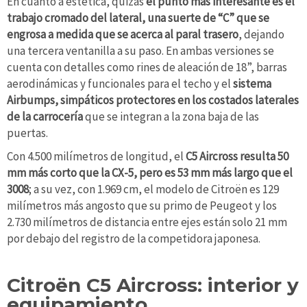
En cuanto a estética, quizás
el punto más interesante es el
trabajo cromado del lateral, una suerte de “C” que se
engrosa a medida que se acerca al paral trasero
, dejando
una tercera ventanilla a su paso. En ambas versiones se
cuenta con detalles como rines de aleación de 18”, barras
aerodinámicas y funcionales para el techo y el
sistema
Airbumps, simpáticos protectores en los costados laterales
de la carrocería
que se integran a la zona baja de las
puertas.
Con 4.500 milímetros de longitud, el
C5 Aircross resulta 50
mm más corto que la CX-5, pero es 53 mm más largo que el
3008
; a su vez, con 1.969 cm, el modelo de Citroën es 129
milímetros más angosto que su primo de Peugeot y los
2.730 milímetros de distancia entre ejes están solo 21 mm
por debajo del registro de la competidora japonesa.
Citroën C5 Aircross: interior y
equipamiento