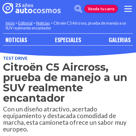
Vende tu carro
Inicio
>
Editorial
>
Noticias
>
Citroën C5 Aircross, prueba de manejo a un
SUV realmente encantador
NOTICIAS
ESPECIALES
GALERIAS
TEST DRIVE
Citroën C5 Aircross,
prueba de manejo a un
SUV realmente
encantador
Con un diseño atractivo, acertado
equipamiento y destacada comodidad de
marcha, esta camioneta ofrece un sabor muy
europeo.