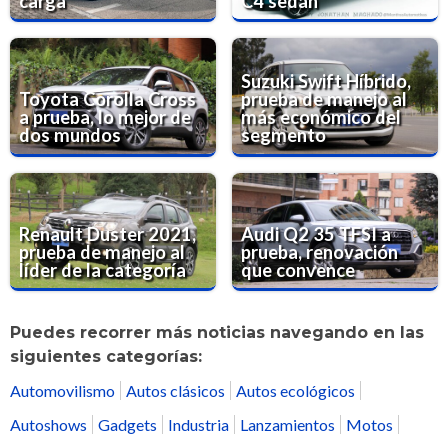
carga
C4 sedán
Suzuki Swift Híbrido,
Toyota Corolla Cross
prueba de manejo al
a prueba, lo mejor de
más económico del
dos mundos
segmento
Renault Duster 2021,
Audi Q2 35 TFSI a
prueba de manejo al
prueba, renovación
líder de la categoría
que convence
Puedes recorrer más noticias navegando en las
siguientes categorías:
Automovilismo
Autos clásicos
Autos ecológicos
Autoshows
Gadgets
Industria
Lanzamientos
Motos