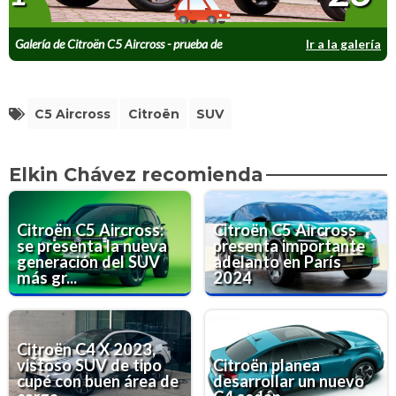
Galería de Citroën C5 Aircross - prueba de
Ir a la galería
manejo
C5 Aircross
Citroën
SUV
Elkin Chávez recomienda
Citroën C5 Aircross:
Citroën C5 Aircross
se presenta la nueva
presenta importante
generación del SUV
adelanto en París
más gr...
2024
Citroën C4 X 2023,
vistoso SUV de tipo
Citroën planea
cupé con buen área de
desarrollar un nuevo