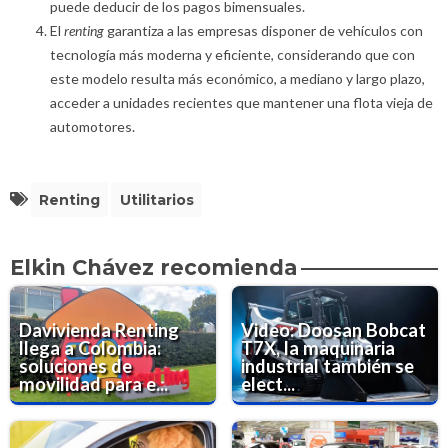
puede deducir de los pagos bimensuales.
El
renting
garantiza a las empresas disponer de vehículos con
tecnología más moderna y eficiente, considerando que con
este modelo resulta más económico, a mediano y largo plazo,
acceder a unidades recientes que mantener una flota vieja de
automotores.
Renting
Utilitarios
Elkin Chávez recomienda
Davivienda Renting
Video: Doosan Bobcat
llega a Colombia:
T7X, la maquinaria
soluciones de
industrial también se
movilidad para e...
elect...