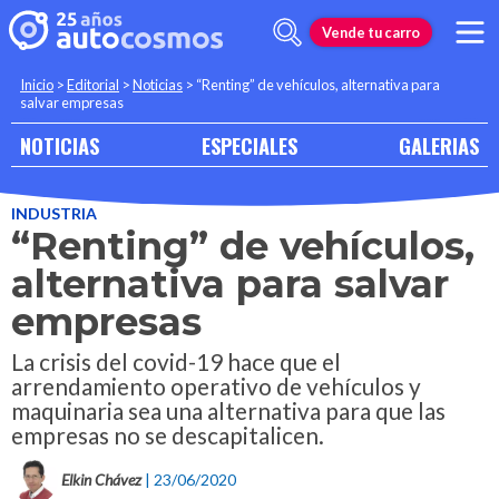
Vende tu carro
Inicio
>
Editorial
>
Noticias
>
“Renting” de vehículos, alternativa para
salvar empresas
NOTICIAS
ESPECIALES
GALERIAS
INDUSTRIA
“Renting” de vehículos,
alternativa para salvar
empresas
La crisis del covid-19 hace que el
arrendamiento operativo de vehículos y
maquinaria sea una alternativa para que las
empresas no se descapitalicen.
Elkin Chávez
| 23/06/2020