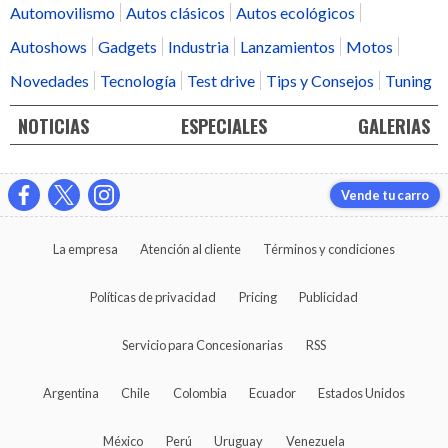
Automovilismo
Autos clásicos
Autos ecológicos
Autoshows
Gadgets
Industria
Lanzamientos
Motos
Novedades
Tecnología
Test drive
Tips y Consejos
Tuning
NOTICIAS
ESPECIALES
GALERIAS
Vende tu carro
La empresa
Atención al cliente
Términos y condiciones
Políticas de privacidad
Pricing
Publicidad
Servicio para Concesionarias
RSS
Argentina
Chile
Colombia
Ecuador
Estados Unidos
México
Perú
Uruguay
Venezuela