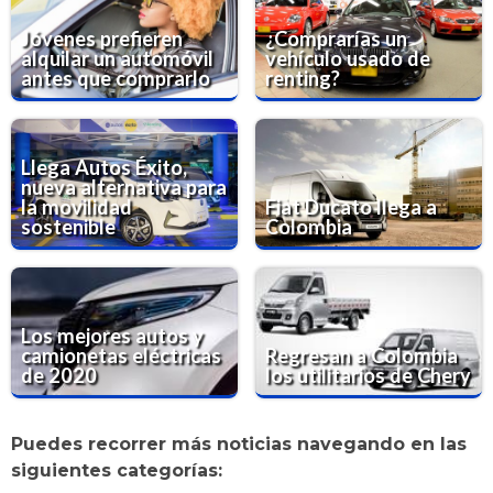
Jóvenes prefieren
¿Comprarías un
alquilar un automóvil
vehículo usado de
antes que comprarlo
renting?
Llega Autos Éxito,
nueva alternativa para
la movilidad
Fiat Ducato llega a
sostenible
Colombia
Los mejores autos y
camionetas eléctricas
Regresan a Colombia
de 2020
los utilitarios de Chery
Puedes recorrer más noticias navegando en las
siguientes categorías: