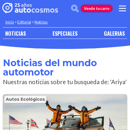
Vende tu carro
Inicio
>
Editorial
>
Noticias
NOTICIAS
ESPECIALES
GALERIAS
Noticias del mundo
automotor
Nuestras noticias sobre tu busqueda de: 'Ariya'
Autos Ecológicos