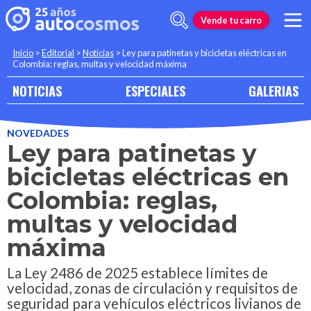
Vende tu carro
Inicio
>
Editorial
>
Noticias
>
Ley para patinetas y bicicletas eléctricas en
Colombia: reglas, multas y velocidad máxima
NOTICIAS
ESPECIALES
GALERIAS
NOVEDADES
Ley para patinetas y
bicicletas eléctricas en
Colombia: reglas,
multas y velocidad
máxima
La Ley 2486 de 2025 establece límites de
velocidad, zonas de circulación y requisitos de
seguridad para vehículos eléctricos livianos de