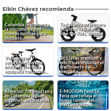
Elkin Chávez recomienda
Colombia reglamenta
Tesla lanza su primera
la micromovilidad:
bicicleta: la Balance
nuevas normas para
Bike for Kids, aunque
bicicleta...
...
Volkswagen
Bicicletas premium y
sorprende con una
eléctricas impulsan el
bicicleta eléctrica
crecimiento del
equipada con tecno...
mercado...
Atención: fotomultas
E-MOTION Fest: la
en Colombia siguen
feria que refleja el
vigentes, autoridades
nuevo rumbo del
aclar...
mercado auto...