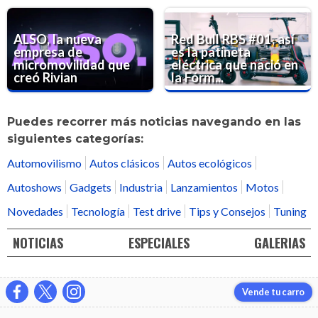
ALSO, la nueva
Red Bull RBS #01, así
empresa de
es la patineta
micromovilidad que
eléctrica que nació en
creó Rivian
la Fórm...
Puedes recorrer más noticias navegando en las
siguientes categorías:
Automovilismo
Autos clásicos
Autos ecológicos
Autoshows
Gadgets
Industria
Lanzamientos
Motos
Novedades
Tecnología
Test drive
Tips y Consejos
Tuning
NOTICIAS
ESPECIALES
GALERIAS
Vende tu carro