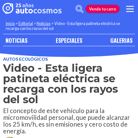
Vende tu carro
Inicio
>
Editorial
>
Noticias
>
Video - Esta ligera patineta eléctrica se
recarga con los rayos del sol
NOTICIAS
ESPECIALES
GALERIAS
AUTOS ECOLÓGICOS
Video - Esta ligera
patineta eléctrica se
recarga con los rayos
del sol
El concepto de este vehículo para la
micromovilidad personal, que puede alcanzar
los 25 km/h, es sin emisiones y cero costo de
energía.