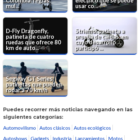
Colombia: reglas,
eléctrico que se puede
mul...
usar co...
D-Fly Dragonfly,
Striemo: patineta a
patineta de cuatro
prueba de caídas, en
ruedas que ofrece 80
cuyo desarrollo
km de auto...
participó ...
Segway GT Series,
patinetas que pueden
rodar a 70 km/h
Puedes recorrer más noticias navegando en las
siguientes categorías:
Automovilismo
Autos clásicos
Autos ecológicos
Autoshows
Gadgets
Industria
Lanzamientos
Motos