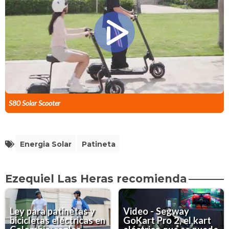
S80 Solar Scooter
Energia Solar
Patineta
Ezequiel Las Heras recomienda
Ley para patinetas y
Video - Segway
bicicletas eléctricas en
GoKart Pro 2, el kart