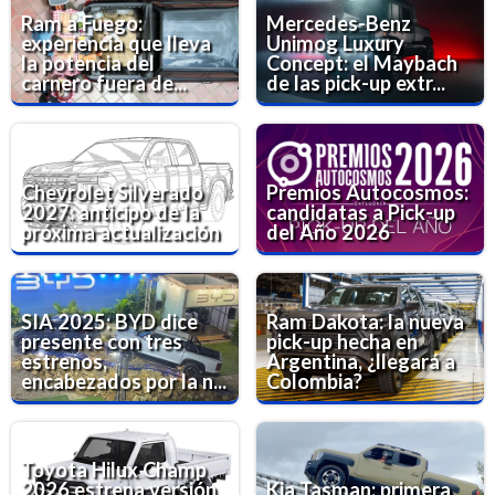
Ram a Fuego:
Mercedes-Benz
experiencia que lleva
Unimog Luxury
la potencia del
Concept: el Maybach
carnero fuera de...
de las pick-up extr...
Chevrolet Silverado
Premios Autocosmos:
2027: anticipo de la
candidatas a Pick-up
próxima actualización
del Año 2026
SIA 2025: BYD dice
Ram Dakota: la nueva
presente con tres
pick-up hecha en
estrenos,
Argentina, ¿llegará a
encabezados por la n...
Colombia?
Toyota Hilux Champ
2026 estrena versión
Kia Tasman: primera