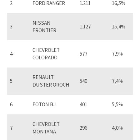
2
FORD RANGER
1.211
16,5%
NISSAN
3
1.127
15,4%
FRONTIER
CHEVROLET
4
577
7,9%
COLORADO
RENAULT
5
540
7,4%
DUSTER OROCH
6
FOTON BJ
401
5,5%
CHEVROLET
7
296
4,0%
MONTANA