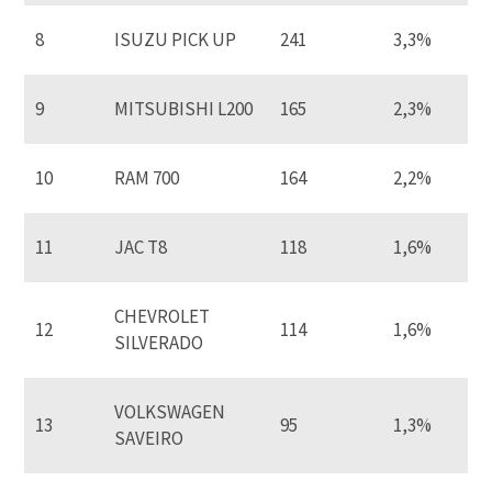
8
ISUZU PICK UP
241
3,3%
9
MITSUBISHI L200
165
2,3%
10
RAM 700
164
2,2%
11
JAC T8
118
1,6%
CHEVROLET
12
114
1,6%
SILVERADO
VOLKSWAGEN
13
95
1,3%
SAVEIRO