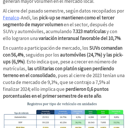
generan mayor volumen en el mercado local.
Al cierre del pasado semestre, según datos recopilados
por
Fenalco
-Andi, las
pick-
up se mantienen como el tercer
segmento de mayor volumen
en el sector, después de
SUVs y automóviles, acumulando
7.323 matrículas
y con
ello lograron una
variación interanual favorable del 10,7%
.
En cuanto a participación de mercado, los
SUVs comandan
con 56,4%
, seguidos por los
automóviles (24,7%) y las pick-
ups (6,9%)
. Esto indica que, pese a crecer en número de
matrículas,
las utilitarias con platón siguen perdiendo
terreno en el consolidado
, pues al cierre de 2023 tenían una
cuota de mercado de 9,3%, que se contrajo a 7,5% al
finalizar 2024; ello implica que
perdieron 0,6 puntos
porcentuales en el primer semestre de este año
.