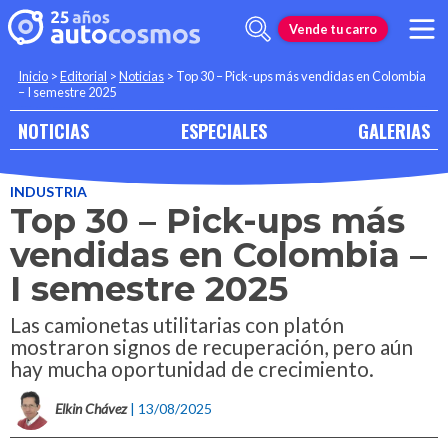
Vende tu carro
Inicio
>
Editorial
>
Noticias
>
Top 30 – Pick-ups más vendidas en Colombia
– I semestre 2025
NOTICIAS
ESPECIALES
GALERIAS
INDUSTRIA
Top 30 – Pick-ups más
vendidas en Colombia –
I semestre 2025
Las camionetas utilitarias con platón
mostraron signos de recuperación, pero aún
hay mucha oportunidad de crecimiento.
Elkin Chávez
| 13/08/2025