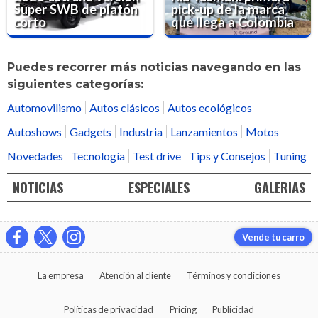
Super SWB de platón
pick-up de la marca
corto
que llega a Colombia
Puedes recorrer más noticias navegando en las
siguientes categorías:
Automovilismo
Autos clásicos
Autos ecológicos
Autoshows
Gadgets
Industria
Lanzamientos
Motos
Novedades
Tecnología
Test drive
Tips y Consejos
Tuning
NOTICIAS
ESPECIALES
GALERIAS
Vende tu carro
La empresa
Atención al cliente
Términos y condiciones
Políticas de privacidad
Pricing
Publicidad