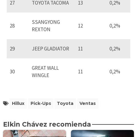
27
TOYOTA TACOMA
13
0,2%
SSANGYONG
28
12
0,2%
REXTON
29
JEEP GLADIATOR
11
0,2%
GREAT WALL
30
11
0,2%
WINGLE
Hillux
Pick-Ups
Toyota
Ventas
Elkin Chávez recomienda