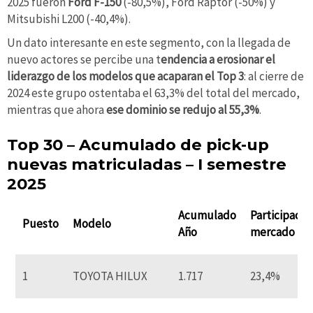
2025 fueron
Ford F-150
(-80,5%), Ford Raptor (-50%) y
Mitsubishi L200 (-40,4%).
Un dato interesante en este segmento, con la llegada de
nuevo actores se percibe una t
endencia a erosionar el
liderazgo de los modelos que acaparan el Top 3
: al cierre de
2024 este grupo ostentaba el 63,3% del total del mercado,
mientras que ahora
ese dominio se redujo al 55,3%
.
Top 30 – Acumulado de pick-up
nuevas matriculadas – I semestre
2025
Acumulado
Participació
Puesto
Modelo
Año
mercado
1
TOYOTA HILUX
1.717
23,4%