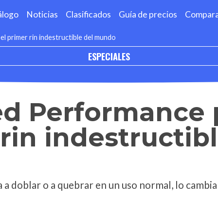
álogo
Noticias
Clasificados
Guía de precios
Compar
 primer rin indestructible del mundo
ESPECIALES
d Performance 
rin indestructib
ega a doblar o a quebrar en un uso normal, lo camb