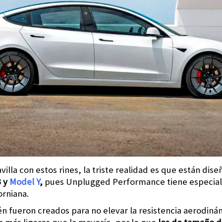
illa con estos rines, la triste realidad es que están dis
3 y
Model Y
,
pues Unplugged Performance tiene especiali
orniana.
fueron creados para no elevar la resistencia aerodiná