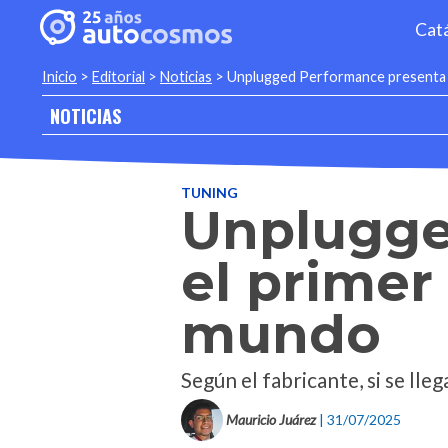
Cat
Inicio
>
Editorial
>
Noticias
>
Unplugged Performance presenta el
NOTICIAS
TUNING
Unplugge
el primer 
mundo
Según el fabricante, si se ll
Mauricio Juárez
| 31/07/2025