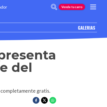
ador
Vende tu carro
GALERIAS
presenta
le del
ia completamente gratis.