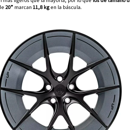
n más ligeros que la mayoría, por lo que
los de tamaño d
 de
20”
marcan
11,8 kg
en la báscula.