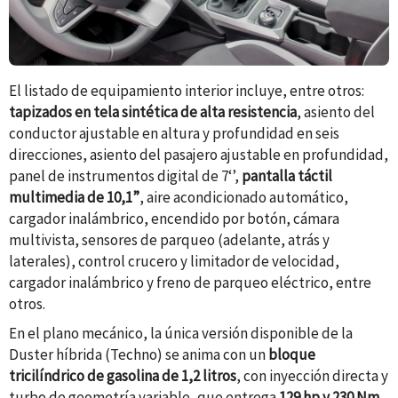
El listado de equipamiento interior incluye, entre otros:
tapizados en tela sintética de alta resistencia
, asiento del
conductor ajustable en altura y profundidad en seis
direcciones, asiento del pasajero ajustable en profundidad,
panel de instrumentos digital de 7‘’,
pantalla táctil
multimedia de 10,1”
, aire acondicionado automático,
cargador inalámbrico, encendido por botón, cámara
multivista, sensores de parqueo (adelante, atrás y
laterales), control crucero y limitador de velocidad,
cargador inalámbrico y freno de parqueo eléctrico, entre
otros.
En el plano mecánico, la única versión disponible de la
Duster híbrida (
Techno
) se anima con un
bloque
tricilíndrico de gasolina de 1,2 litros
, con inyección directa y
turbo de geometría variable, que entrega
129 hp y 230 Nm