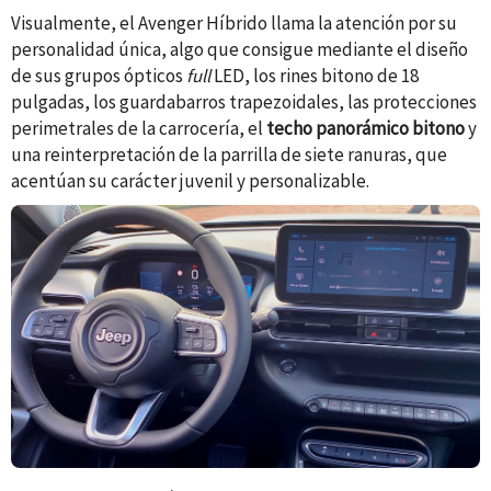
Visualmente, el Avenger
Híbrido
llama la atención por su
personalidad única, algo que consigue mediante el diseño
de sus grupos ópticos
full
LED, los rines
bitono
de 1
8
pulgadas, los guardabarros trapezoidales, las protecciones
perimetrales de la carrocería, el
techo panorámico bitono
y
una reinterpretación de la parrilla de siete ranuras, que
acentúan su carácter juvenil y personalizable.