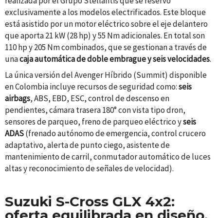
realizada por el Grupo Stellantis que se reservó
exclusivamente a los modelos electrificados. Este bloque
está asistido por un motor eléctrico sobre el eje delantero
que aporta 21 kW (28 hp) y 55 Nm adicionales. En total son
110 hp y 205 Nm combinados, que se gestionan a través de
una
caja automática de doble embrague y seis velocidades
.
La única versión del Avenger Híbrido (Summit) disponible
en Colombia incluye recursos de seguridad como:
seis
airbags
, ABS, EBD, ESC, control de descenso en
pendientes, cámara trasera 180° con vista tipo dron,
sensores de parqueo, freno de parqueo eléctrico y
seis
AD
AS
(
f
renado
a
utónomo de
e
mergencia,
c
ontrol
c
rucero
a
daptativo,
a
lerta de
p
unto
c
iego,
a
sistente de
mantenimiento de carril,
c
onmutador
a
utomático de
l
uces
a
ltas
y r
econocimiento
de
señales de velocidad
)
.
Suzuki S-Cross GLX 4x2:
oferta equilibrada en diseño
,