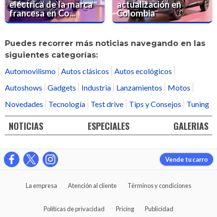
eléctrica de la marca
actualización en
francesa en Co...
Colombia
Puedes recorrer más noticias navegando en las
siguientes categorías:
Automovilismo
Autos clásicos
Autos ecológicos
Autoshows
Gadgets
Industria
Lanzamientos
Motos
Novedades
Tecnología
Test drive
Tips y Consejos
Tuning
NOTICIAS
ESPECIALES
GALERIAS
Vende tu carro
La empresa
Atención al cliente
Términos y condiciones
Políticas de privacidad
Pricing
Publicidad