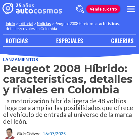
Vende tu carro
Inicio
>
Editorial
>
Noticias
>
Peugeot 2008 Híbrido: características,
detalles y rivales en Colombia
NOTICIAS
ESPECIALES
GALERIAS
LANZAMIENTOS
Peugeot 2008 Híbrido:
características, detalles
y rivales en Colombia
La motorización híbrida ligera de 48 voltios
llega para ampliar las posibilidades que ofrece
el vehículo de entrada al universo de la marca
del león.
Elkin Chávez
| 16/07/2025