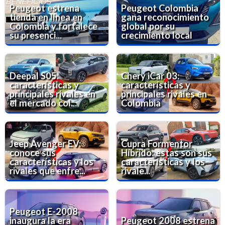
Peugeot estrena
Peugeot Colombia
tienda en línea en
gana reconocimiento
Colombia y fortalece
global por su
su presenci...
crecimiento local
Deepal S05:
Chery iCar 03:
características y
características y
principales rivales en
principales rivales en
el mercado col...
Colombia
Jeep Avenger EV:
Cupra Formentor
conoce sus
Híbrido: estas son sus
características y los
características y los
rivales que enfre...
rivale...
Peugeot E-2008
inaugura la era
Peugeot 2008 estrena