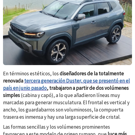
En términos estéticos, los
diseñadores
de la totalmente
renovada
te
rcera generación Duster, que se presentó en el
país en junio pasado
,
trabajaron a partir de dos volúmenes
simples
(cabina y capó), a lo que añadieron líneas muy
marcadas para generar musculatura. El frontal es vertical y
ancho, los guardabarros son voluminosos, la compuerta
trasera es inmensa y hay una larga superficie de cristal.
Las formas sencillas y los volúmenes prominentes
favorecen a este modelo de origen rumano, que
luce más