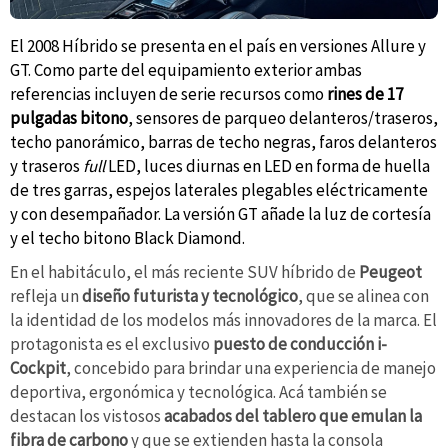
El 2008 Híbrido se presenta en el país en versiones Allure y
GT. Como parte del equipamiento exterior ambas
referencias
incluyen de serie recursos como
rines de 17
pulgadas bitono
, sensores de parqueo delanteros/traseros,
techo panorámico, barras de techo negras, faros delanteros
y traseros
full
LED, luces diurnas en LED
en forma de huella
de tres garras
, espejos laterales plegables eléctricamente
y con desempañador. La versión GT añade la luz de cortesía
y el techo bitono Black Diamond.
En el habitáculo, el más reciente SUV híbrido de
Peugeot
refleja un
diseño futurista y tecnológico
, que se alinea con
la identidad de los modelos más innovadores de la marca. El
protagonista es el exclusivo
puesto de conducción i-
Cockpit
, concebido para brindar una experiencia de manejo
deportiva, ergonómica y tecnológica. Acá también se
destacan los vistosos
acabados del tablero que emulan la
fibra de carbono
y que se extienden hasta la consola