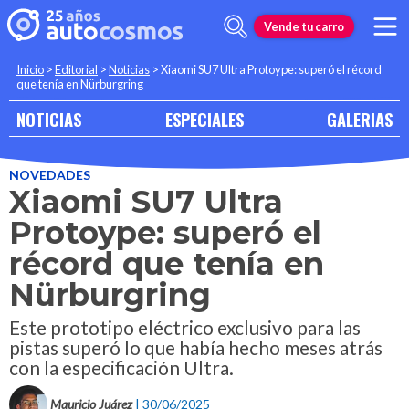
Vende tu carro
Inicio
>
Editorial
>
Noticias
>
Xiaomi SU7 Ultra Protoype: superó el récord
que tenía en Nürburgring
NOTICIAS
ESPECIALES
GALERIAS
NOVEDADES
Xiaomi SU7 Ultra
Protoype: superó el
récord que tenía en
Nürburgring
Este prototipo eléctrico exclusivo para las
pistas superó lo que había hecho meses atrás
con la especificación Ultra.
Mauricio Juárez
| 30/06/2025