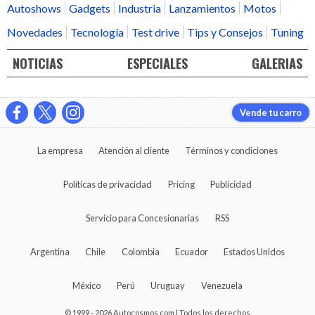
Autoshows
Gadgets
Industria
Lanzamientos
Motos
Novedades
Tecnología
Test drive
Tips y Consejos
Tuning
NOTICIAS
ESPECIALES
GALERIAS
Vende tu carro
La empresa
Atención al cliente
Términos y condiciones
Políticas de privacidad
Pricing
Publicidad
Servicio para Concesionarias
RSS
Argentina
Chile
Colombia
Ecuador
Estados Unidos
México
Perú
Uruguay
Venezuela
© 1999 - 2026 Autocosmos.com | Todos los derechos