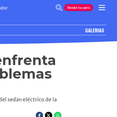
ador
Vende tu carro
GALERIAS
enfrenta
mblemas
del sedán eléctrico de la