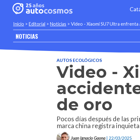
Cat
Inicio
>
Editorial
>
Noticias
>
Video - Xiaomi SU7 Ultra enfrenta
NOTICIAS
AUTOS ECOLÓGICOS
Video - X
accident
de oro
Pocos días después de las pri
marca china registra inquiet
Juan Ignacio Gaona
| 22/03/2025