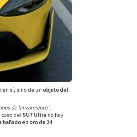
o en sí, sino de un
objeto del
ones de lanzamiento”
,
l caso del
SU7 Ultra
no hay
a bañado en oro de 24