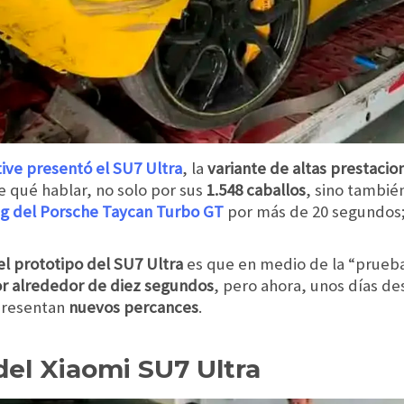
ive presentó el SU7 Ultra
, la
variante de altas prestacion
qué hablar, no solo por sus
1.548 caballos
, sino tambié
g del Porsche Taycan Turbo GT
por más de 20 segundos
el prototipo del SU7 Ultra
es que en medio de la “prueb
r alrededor de diez segundos
, pero ahora, unos días d
presentan
nuevos percances
.
del Xiaomi SU7 Ultra