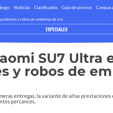
álogo
Noticias
Clasificados
Guía de precios
Compar
 accidentes y robos de emblemas de oro
ESPECIALES
iaomi SU7 Ultra 
es y robos de e
meras entregas, la variante de altas prestaciones 
antes percances.