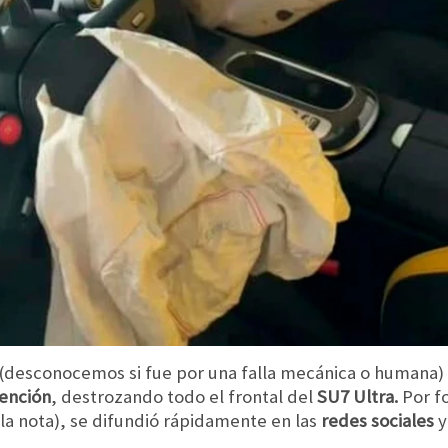
desconocemos si fue por una falla mecánica o humana)
tención
, destrozando todo el frontal del
SU7 Ultra.
Por f
e la nota), se difundió rápidamente en las
redes sociales
y