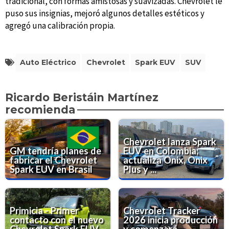
tradicional, con formas amistosas y suavizadas. Chevrolet le
puso sus insignias, mejoró algunos detalles estéticos y
agregó una calibración propia.
Auto Eléctrico
Chevrolet
Spark EUV
SUV
Ricardo Beristáin Martínez
recomienda
Chevrolet lanza Spark
GM tendría planes de
EUV en Colombia;
fabricar el Chevrolet
actualiza Onix, Onix
Spark EUV en Brasil
Plus y ...
Primicia - Primer
Chevrolet Tracker
contacto con el nuevo
2026 inicia producción
Chevrolet Spark EUV
y comenzará