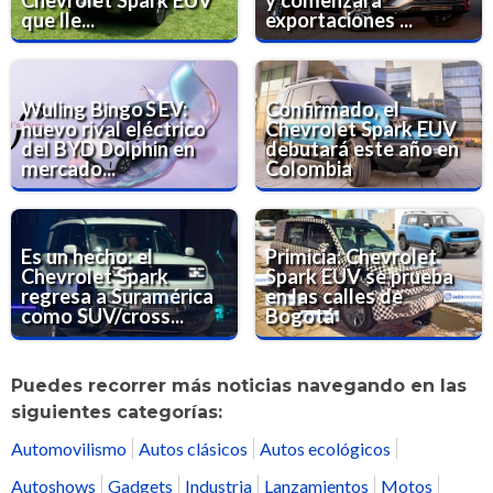
que lle...
exportaciones ...
Wuling Bingo S EV:
Confirmado, el
nuevo rival eléctrico
Chevrolet Spark EUV
del BYD Dolphin en
debutará este año en
mercado...
Colombia
Es un hecho: el
Primicia: Chevrolet
Chevrolet Spark
Spark EUV se prueba
regresa a Suramérica
en las calles de
como SUV/cross...
Bogotá
Puedes recorrer más noticias navegando en las
siguientes categorías:
Automovilismo
Autos clásicos
Autos ecológicos
Autoshows
Gadgets
Industria
Lanzamientos
Motos