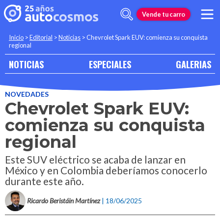
Vende tu carro
Inicio
>
Editorial
>
Noticias
>
Chevrolet Spark EUV: comienza su conquista
regional
NOTICIAS
ESPECIALES
GALERIAS
NOVEDADES
Chevrolet Spark EUV:
comienza su conquista
regional
Este SUV eléctrico se acaba de lanzar en
México y en Colombia deberíamos conocerlo
durante este año.
Ricardo Beristáin Martínez
| 18/06/2025