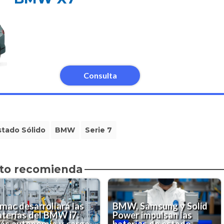
Consulta
stado Sólido
BMW
Serie 7
to recomienda
imac desarrollará las
BMW, Samsung y Solid
aterías del BMW i7:
Power impulsan las
ás autonomía y carga
baterías de estado