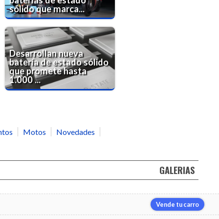
sólido que marca...
Desarrollan nueva
batería de estado sólido
que promete hasta
1.000 ...
ntos
Motos
Novedades
GALERIAS
Vende tu carro