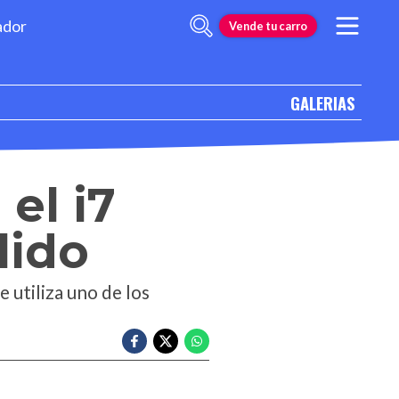
ador
Vende tu carro
GALERIAS
el i7
lido
 utiliza uno de los