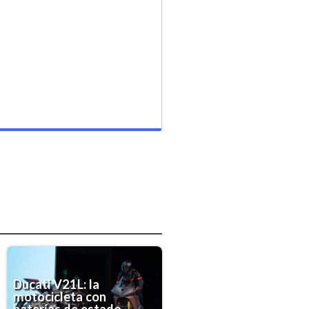
Ducati V21L: la
motocicleta con
baterías de estado