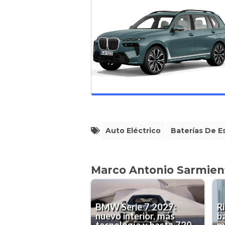
Auto Eléctrico
Baterías De E
Marco Antonio Sarmien
BMW Serie 7 2027:
R
nuevo interior, más
b
tecnología y hasta 720
m