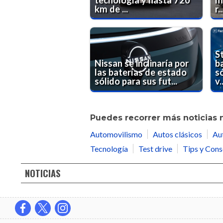
km de ...
r..
St
Nissan se inclinaría por
b
las baterías de estado
só
sólido para sus fut...
v..
Puedes recorrer más noticias 
Automovilismo
Autos clásicos
Au
Tecnología
Test drive
Tips y Cons
NOTICIAS