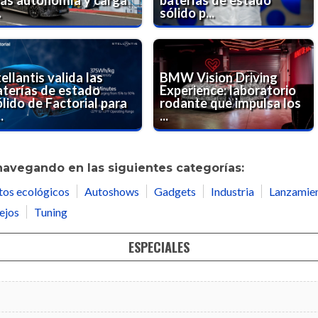
.
sólido p...
ellantis valida las
BMW Vision Driving
aterías de estado
Experience: laboratorio
lido de Factorial para
rodante que impulsa los
.
...
navegando en las siguientes categorías:
tos ecológicos
Autoshows
Gadgets
Industria
Lanzamie
ejos
Tuning
ESPECIALES