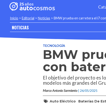
Cat
Inicio
>
Editorial
>
Noticias
>
BMW prueba en carretera el i7 con
NOTICIAS
TECNOLOGÍA
BMW prueb
con bater
El objetivo del proyecto es l
modelos más grandes del G
Marco Antonio Sarmiento
| 26/05/2025
Auto Eléctrico
Baterías De Es