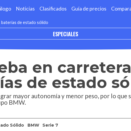
álogo
Noticias
Clasificados
Guía de precios
Compar
 baterías de estado sólido
ESPECIALES
a en carretera 
ías de estado só
ograr mayor autonomía y menor peso, por lo que se
rupo BMW.
tado Sólido
BMW
Serie 7