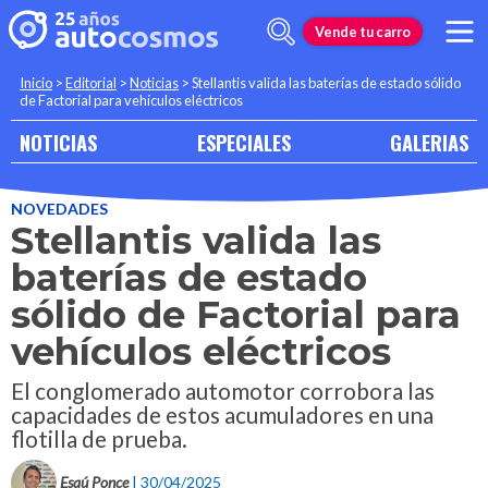
Vende tu carro
Inicio
>
Editorial
>
Noticias
>
Stellantis valida las baterías de estado sólido
de Factorial para vehículos eléctricos
NOTICIAS
ESPECIALES
GALERIAS
NOVEDADES
Stellantis valida las
baterías de estado
sólido de Factorial para
vehículos eléctricos
El conglomerado automotor corrobora las
capacidades de estos acumuladores en una
flotilla de prueba.
Esaú Ponce
| 30/04/2025