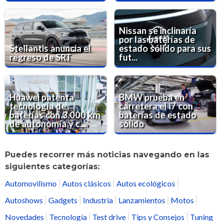
Nissan se inclinaría
por las baterías de
Stellantis anuncia el
estado sólido para sus
regreso de SRT
fut...
Huawei patenta
BMW prueba en
tecnología de
carretera el i7 con
baterías con 3.000 km
baterías de estado
de autonomía y c...
sólido
Puedes recorrer más noticias navegando en las
siguientes categorías:
Automovilismo
Autos clásicos
Autos ecológicos
Autoshows
Gadgets
Industria
Lanzamientos
Motos
Novedades
Tecnología
Test drive
Tips y Consejos
Tuning