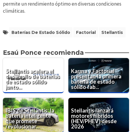
permite un rendimiento óptimo en diversas condiciones
climáticas.
Baterías De Estado Sólido
Factorial
Stellantis
Esaú Ponce recomienda
Stellantis acelera el
Karma y Factorial
desarrollo de baterías
presentan la primera
de estado sólido
batería de estado
junto...
sólido fab...
IBIS de Stellantis: la
Stellantis lanzará
batería inteligente
motores híbridos
que promete
(HEV/PHEV) desde
revolucionar...
2026