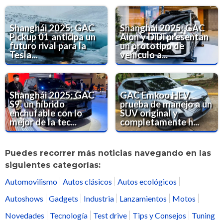
Shanghái 2025: GAC
Shanghái 2025: GAC
Pickup 01 anticipa un
Aion y DiDi presentan
futuro rival para la
un prototipo de
Tesla...
vehículo a...
Shanghái 2025: GAC
GAC Emkoo HEV,
S9, un híbrido
prueba de manejo a un
enchufable con lo
SUV original y
mejor de la tec...
completamente h...
Puedes recorrer más noticias navegando en las
siguientes categorías:
Automovilismo
Autos clásicos
Autos ecológicos
Autoshows
Gadgets
Industria
Lanzamientos
Motos
Novedades
Tecnología
Test drive
Tips y Consejos
Tuning