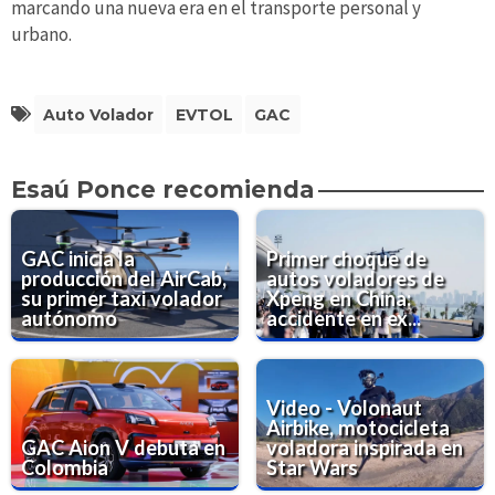
marcando una nueva era en el transporte personal y
urbano.
Auto Volador
EVTOL
GAC
Esaú Ponce recomienda
GAC inicia la
Primer choque de
producción del AirCab,
autos voladores de
su primer taxi volador
Xpeng en China:
autónomo
accidente en ex...
Video - Volonaut
Airbike, motocicleta
GAC Aion V debuta en
voladora inspirada en
Colombia
Star Wars