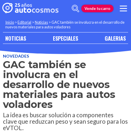
Vende tu carro
Inicio
>
Editorial
>
Noticias
>
GAC también se involucra en el desarrollo de
nuevos materiales para autos voladores
NOTICIAS
ESPECIALES
GALERIAS
NOVEDADES
GAC también se
involucra en el
desarrollo de nuevos
materiales para autos
voladores
La idea es buscar solución a componentes
clave que reduzcan peso y sean seguro para los
eVTOL.