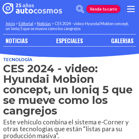
Vende tu carro
Inicio
>
Editorial
>
Noticias
>
CES 2024 - video: Hyundai Mobion concept,
un Ioniq 5 que se mueve como los cangrejos
NOTICIAS
ESPECIALES
GALERIAS
TECNOLOGÍA
CES 2024 - video:
Hyundai Mobion
concept, un Ioniq 5 que
se mueve como los
cangrejos
Este vehículo combina el sistema e-Corner y
otras tecnologías que están “listas para su
producción masiva”.