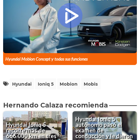
Hyundai Mobion Concept y todas sus funciones
Hyundai
Ioniq 5
Mobion
Mobis
Hernando Calaza recomienda
Hyundai Ioniq 5
Hyundai Ioniq 5
autónomo pasó el
recorre más de
examen de
666.000 km en tres
conducción y le dieron