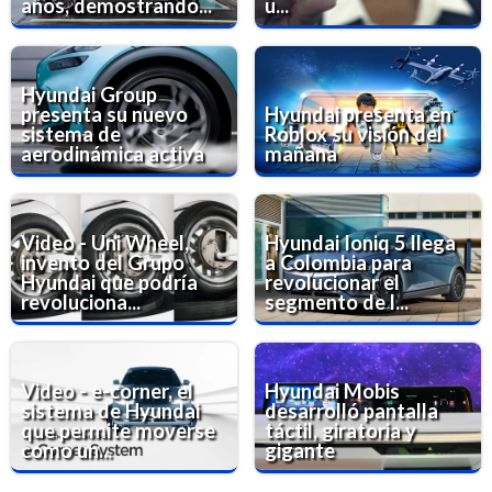
años, demostrando...
u...
Hyundai Group
presenta su nuevo
Hyundai presenta en
sistema de
Roblox su visión del
aerodinámica activa
mañana
Video - Uni Wheel,
Hyundai Ioniq 5 llega
invento del Grupo
a Colombia para
Hyundai que podría
revolucionar el
revoluciona...
segmento de l...
Video - e-corner, el
Hyundai Mobis
sistema de Hyundai
desarrolló pantalla
que permite moverse
táctil, giratoria y
como un...
gigante