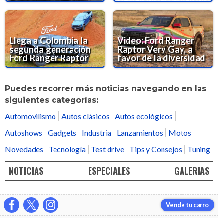
Llega a Colombia la
Video: Ford Ranger
segunda generación
Raptor Very Gay, a
Ford Ranger Raptor
favor de la diversidad
Puedes recorrer más noticias navegando en las
siguientes categorías:
Automovilismo
Autos clásicos
Autos ecológicos
Autoshows
Gadgets
Industria
Lanzamientos
Motos
Novedades
Tecnología
Test drive
Tips y Consejos
Tuning
NOTICIAS
ESPECIALES
GALERIAS
Vende tu carro