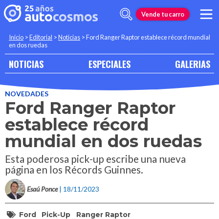
Vende tu carro
Inicio
>
Editorial
>
Noticias
>
Ford Ranger Raptor establece récord mundial
en dos ruedas
NOTICIAS
ESPECIALES
GALERIAS
NOVEDADES
Ford Ranger Raptor
establece récord
mundial en dos ruedas
Esta poderosa pick-up escribe una nueva
página en los Récords Guinnes.
Esaú Ponce
| 18/11/2023
Ford
Pick-Up
Ranger Raptor