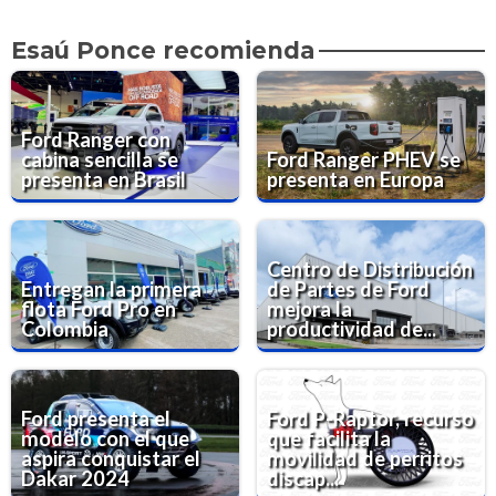
Esaú Ponce recomienda
Ford Ranger con
cabina sencilla se
Ford Ranger PHEV se
presenta en Brasil
presenta en Europa
Centro de Distribución
Entregan la primera
de Partes de Ford
flota Ford Pro en
mejora la
Colombia
productividad de...
Ford presenta el
Ford P-Raptor, recurso
modelo con el que
que facilita la
aspira conquistar el
movilidad de perritos
Dakar 2024
discap...