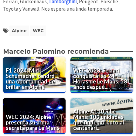
Ferrari, Glickenhaus,
Lamborghini
, Peugeot, Porsche,
Toyota y Vanwall. Nos espera una linda temporada.
Alpine
WEC
Marcelo Palomino recomienda
F1 2024: Mick
WEC 2023: Ferrari
Schumacher tendrá
conquista las 24
una oportunidad de
Horas de Le Mans, 58
brillar en Alpine
años despué...
Alpine A110 R Le
WEC 2024: Alpine
Mans: 100 unidades
presenta su arma
que rinden tributo al
secreta para Le Mans
centenari...