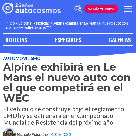
Vende tu carro
Inicio
>
Editorial
>
Noticias
>
Alpine exhibirá en Le Mans el nuevo auto con
el que competirá en el WEC
NOTICIAS
ESPECIALES
GALERIAS
AUTOMOVILISMO
Alpine exhibirá en Le
Mans el nuevo auto con
el que competirá en el
WEC
El vehículo se construye bajo el reglamento
LMDh y se estrenará en el Campeonato
Mundial de Resistencia del próximo año.
Marcelo Palomino
| 4/06/2023