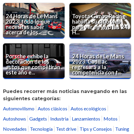
24 Horas de Le Mans
Toyota Gazoo Racing
2023: todo lo que
habilita su sitio web
necesitas saber
para ver en vivo las 24
acerca de los...
H...
Porsche exhibe la
24 Horas de Le Mans
decoración de los
2023: Cadillac
autos que competirán
regresará a la
este año e...
competencia con t...
Puedes recorrer más noticias navegando en las
siguientes categorías:
Automovilismo
Autos clásicos
Autos ecológicos
Autoshows
Gadgets
Industria
Lanzamientos
Motos
Novedades
Tecnología
Test drive
Tips y Consejos
Tuning