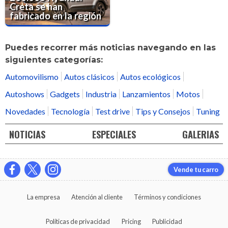
Creta se han
fabricado en la región
Puedes recorrer más noticias navegando en las
siguientes categorías:
Automovilismo
Autos clásicos
Autos ecológicos
Autoshows
Gadgets
Industria
Lanzamientos
Motos
Novedades
Tecnología
Test drive
Tips y Consejos
Tuning
NOTICIAS
ESPECIALES
GALERIAS
Vende tu carro
La empresa
Atención al cliente
Términos y condiciones
Políticas de privacidad
Pricing
Publicidad