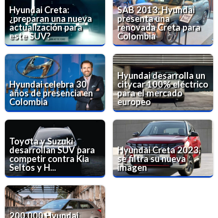
Hyundai Creta:
SAB 2013: Hyundai
¿preparan una nueva
presenta una
actualización para
renovada Creta para
este SUV?
Colombia
Hyundai desarrolla un
Hyundai celebra 30
citycar 100% eléctrico
años de presencia en
para el mercado
Colombia
europeo
Toyota y Suzuki
desarrollan SUV para
Hyundai Creta 2023,
competir contra Kia
se filtra su nueva
Seltos y H...
imagen
200.000 Hyundai