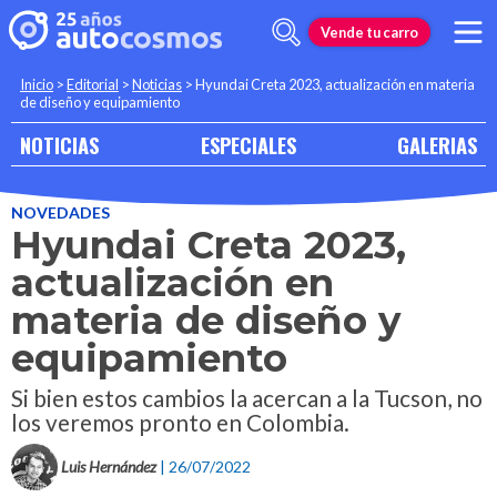
Vende tu carro
Inicio
>
Editorial
>
Noticias
>
Hyundai Creta 2023, actualización en materia
de diseño y equipamiento
NOTICIAS
ESPECIALES
GALERIAS
NOVEDADES
Hyundai Creta 2023,
actualización en
materia de diseño y
equipamiento
Si bien estos cambios la acercan a la Tucson, no
los veremos pronto en Colombia.
Luis Hernández
| 26/07/2022