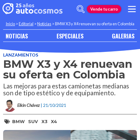
Vende tu carro
Inicio
>
Editorial
>
Noticias
>
BMW X3 y X4 renuevan su oferta en Colombia
NOTICIAS
ESPECIALES
GALERIAS
LANZAMIENTOS
BMW X3 y X4 renuevan
su oferta en Colombia
Las mejoras para estas camionetas medianas
son de tipo estético y de equipamiento.
Elkin Chávez
| 21/10/2021
BMW
SUV
X3
X4