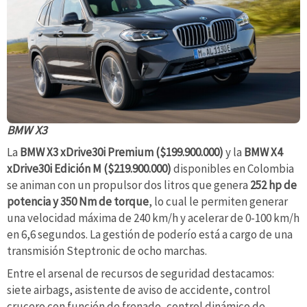
BMW X3
La
BMW X3 xDrive30i Premium ($199.900.000)
y la
BMW X4
xDrive30i Edición M ($219.900.000)
disponibles en Colombia
se animan con un propulsor dos litros que genera
252 hp de
potencia y 350 Nm de torque
, lo cual le permiten generar
una velocidad máxima de 240 km/h y acelerar de 0-100 km/h
en 6,6 segundos. La gestión de poderío está a cargo de una
transmisión Steptronic de ocho marchas.
Entre el arsenal de recursos de seguridad destacamos:
siete airbags, asistente de aviso de accidente, control
crucero con función de frenado, control dinámico de