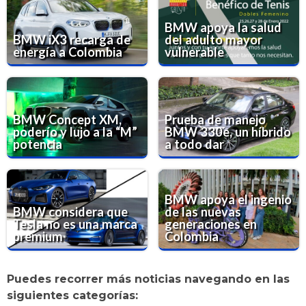
BMW apoya la salud
BMW iX3 recarga de
del adulto mayor
energía a Colombia
vulnerable
BMW Concept XM,
Prueba de manejo
poderío y lujo a la “M”
BMW 330e, un híbrido
potencia
a todo dar
BMW apoya el ingenio
BMW considera que
de las nuevas
Tesla no es una marca
generaciones en
premium
Colombia
Puedes recorrer más noticias navegando en las
siguientes categorías: