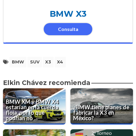
BMW X3
Consulta
BMW
SUV
X3
X4
Elkin Chávez recomienda
BMW XM y BMW X4
estarían en la cuerda
¿BMW tiene planes de
floja, por lo que
fabricar la X3 en
podrían no ...
México?