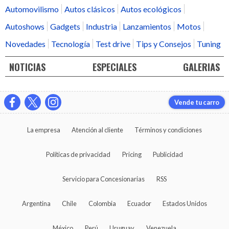
Automovilismo
Autos clásicos
Autos ecológicos
Autoshows
Gadgets
Industria
Lanzamientos
Motos
Novedades
Tecnología
Test drive
Tips y Consejos
Tuning
NOTICIAS
ESPECIALES
GALERIAS
Vende tu carro
La empresa
Atención al cliente
Términos y condiciones
Políticas de privacidad
Pricing
Publicidad
Servicio para Concesionarias
RSS
Argentina
Chile
Colombia
Ecuador
Estados Unidos
México
Perú
Uruguay
Venezuela