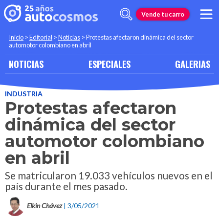
Vende tu carro
Inicio
>
Editorial
>
Noticias
>
Protestas afectaron dinámica del sector
automotor colombiano en abril
NOTICIAS
ESPECIALES
GALERIAS
INDUSTRIA
Protestas afectaron
dinámica del sector
automotor colombiano
en abril
Se matricularon 19.033 vehículos nuevos en el
país durante el mes pasado.
Elkin Chávez
| 3/05/2021