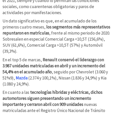
el 2021, siempre y cuando lo permitan las condiciones
sociales, como cuarentenas obligatorias y paros de
actividades por manifestaciones.
Un dato significativo es que, en el acumulado de los
primeros cuatro meses,
los segmentos más representativos
repuntaron en matrículas
, frente al mismo periodo de 2020.
Sobresalen en especial Comercial Carga <10,5T (156,6%),
SUV (61,6%), Comercial Carga >10,5T (57%) y Automóvil
(39,3%).
En el top 5 de marcas,
Renault conservó el liderazgo con
3.987 unidades matriculadas en abril y un incremento del
54,4% en el acumulado año
, seguido por Chevrolet (3.060 y
51%9),
Mazda
(2.374 y 100,1%), Nissan (1.836 y 34,9%) y Kia
(1.080 y 24,9%).
En cuanto a las
tecnologías híbridas y eléctricas, dichos
automotores siguen presentando un incremento
importante y cerraron abril con 909 unidades
nuevas
matriculadas ante el Registro Único Nacional de Tránsito