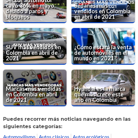
Sector automotor
cayó 36% en mayo,
Sedanes más
debido a paros y
vendidos en Colombia
bloqueos
en abril de 2021
SUV más vendidos en
¿Cómo estará la venta
Colombia en abril de
de automóviles en el
2021
mundo en 2021?
Marcas más vendidas
Hyundai es la marca
en Colombia en abril
que más crece este
de 2021
año en Colombia
Puedes recorrer más noticias navegando en las
siguientes categorías:
Automovilismo
Autos clásicos
Autos ecológicos