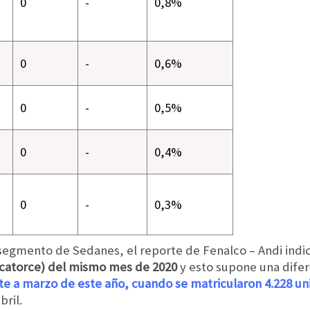
0
-
0,8%
0
-
0,6%
0
-
0,5%
0
-
0,4%
0
-
0,3%
bsegmento de Sedanes, el reporte de Fenalco – Andi indi
lo catorce) del mismo mes de 2020
y esto supone una difere
te a marzo de este año, cuando se matricularon 4.228 u
ril.