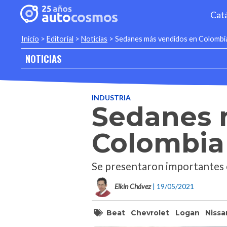
Cat
Inicio
>
Editorial
>
Noticias
>
Sedanes más vendidos en Colombia 
NOTICIAS
INDUSTRIA
Sedanes 
Colombia 
Se presentaron importantes c
Elkin Chávez
| 19/05/2021
Beat
Chevrolet
Logan
Nissa