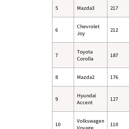
5
Mazda3
217
Chevrolet
6
212
Joy
Toyota
7
187
Corolla
8
Mazda2
176
Hyundai
9
127
Accent
Volkswagen
10
110
Voyage