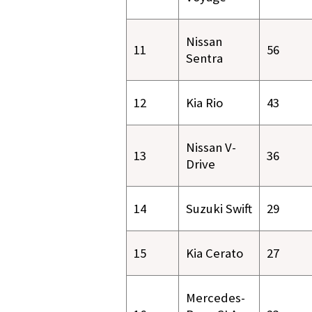
Nissan
11
56
Sentra
12
Kia Rio
43
Nissan V-
13
36
Drive
14
Suzuki Swift
29
15
Kia Cerato
27
Mercedes-