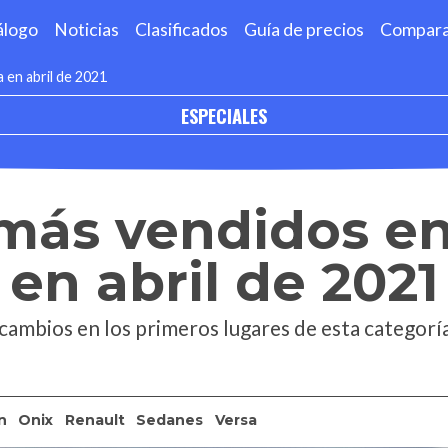
álogo
Noticias
Clasificados
Guía de precios
Compar
en abril de 2021
ESPECIALES
más vendidos e
en abril de 2021
ambios en los primeros lugares de esta categoría
n
Onix
Renault
Sedanes
Versa