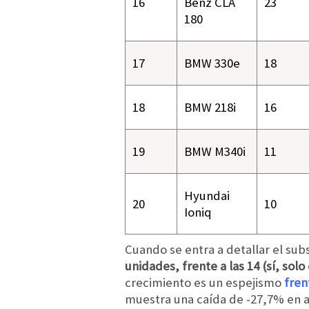
16
Benz CLA
23
180
17
BMW 330e
18
18
BMW 218i
16
19
BMW M340i
11
Hyundai
20
10
Ioniq
Cuando se entra a detallar el su
unidades, frente a las 14 (sí, so
crecimiento es un espejismo
fren
muestra una caída de -27,7% en ab