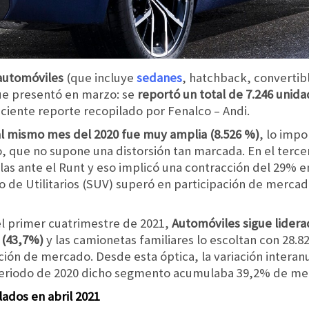
automóviles
(que incluye
sedanes
, hatchback, convertib
ue presentó en marzo: se
reportó un total de 7.246 unid
ciente reporte recopilado por Fenalco – Andi.
 al mismo mes del 2020 fue muy amplia (8.526 %)
, lo impo
, que no supone una distorsión tan marcada. En el terc
las ante el Runt y eso implicó una contracción del 29%
o de Utilitarios (SUV) superó en participación de merca
l primer cuatrimestre de 2021,
Automóviles sigue liderad
 (43,7%)
y las camionetas familiares lo escoltan con 28.
ión de mercado. Desde esta óptica, la variación interanu
periodo de 2020 dicho segmento acumulaba 39,2% de me
ulados en
abril
2021