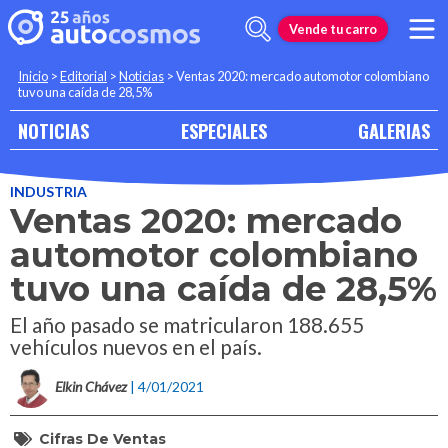
Vende tu carro
Inicio
>
Editorial
>
Noticias
>
Ventas 2020: mercado automotor colombiano
tuvo una caída de 28,5%
NOTICIAS
ESPECIALES
GALERIAS
INDUSTRIA
Ventas 2020: mercado
automotor colombiano
tuvo una caída de 28,5%
El año pasado se matricularon 188.655
vehículos nuevos en el país.
Elkin Chávez
| 4/01/2021
Cifras De Ventas