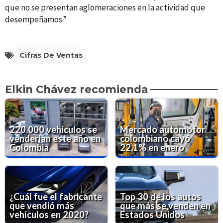
que no se presentan aglomeraciones en la actividad que
desempeñamos.”
Cifras De Ventas
Elkin Chávez recomienda
220.000 vehículos se
Mercado automotor
venderían este año en
colombiano cayó
Colombia
22,1% en enero
¿Cuál fue el fabricante
Top 30 de los autos
que vendió más
que más se venden en
vehículos en 2020?
Estados Unidos