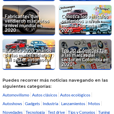
Fabricantes que
Conozca los vehículos
vendieron más autos
preferidos a nivel
a nivel mundial en
mundial durante el
2020
2020
Balance 2020: análisis
Top 30 ¿Cómo les fue
de las marcas líderes
a las marcas del
del sector automotor
sector en Colombia en
e...
2020?
Puedes recorrer más noticias navegando en las
siguientes categorías:
Automovilismo
Autos clásicos
Autos ecológicos
Autoshows
Gadgets
Industria
Lanzamientos
Motos
Novedades
Tecnología
Test drive
Tips y Consejos
Tuning