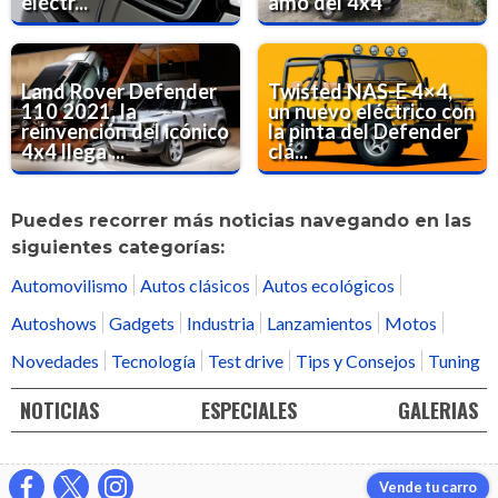
eléctr...
amo del 4x4
Land Rover Defender
Twisted NAS-E 4×4,
110 2021, la
un nuevo eléctrico con
reinvención del icónico
la pinta del Defender
4x4 llega ...
clá...
Puedes recorrer más noticias navegando en las
siguientes categorías:
Automovilismo
Autos clásicos
Autos ecológicos
Autoshows
Gadgets
Industria
Lanzamientos
Motos
Novedades
Tecnología
Test drive
Tips y Consejos
Tuning
NOTICIAS
ESPECIALES
GALERIAS
Vende tu carro