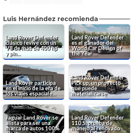
Luis Hernández recomienda
Land Rover Defender
Land Rover Defender
clásico revive con un
es el ganador del
V8 de más de 400 hp
World Car Design of
y pin...
the Year ...
Land Rover Defender
Land Rover participa
Pick up, un proyecto
en el inicio de la era de
que puede
los viajes espaciale...
materializarse
Jaguar Land Rover se
Land Rover Defender
alista para ser una
110 S, prueba de
marca de autos 100%
manejo al renovado