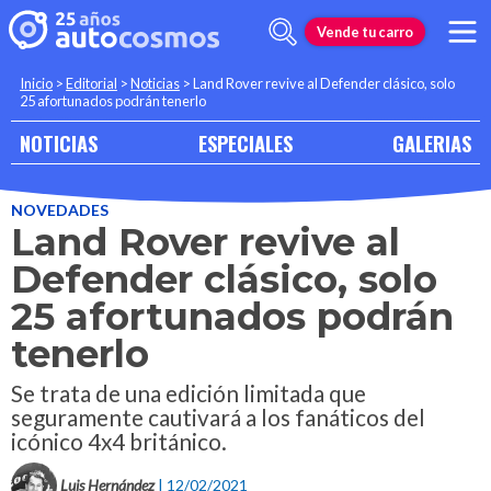
Vende tu carro
Inicio
>
Editorial
>
Noticias
>
Land Rover revive al Defender clásico, solo
25 afortunados podrán tenerlo
NOTICIAS
ESPECIALES
GALERIAS
NOVEDADES
Land Rover revive al
Defender clásico, solo
25 afortunados podrán
tenerlo
Se trata de una edición limitada que
seguramente cautivará a los fanáticos del
icónico 4x4 británico.
Luis Hernández
| 12/02/2021