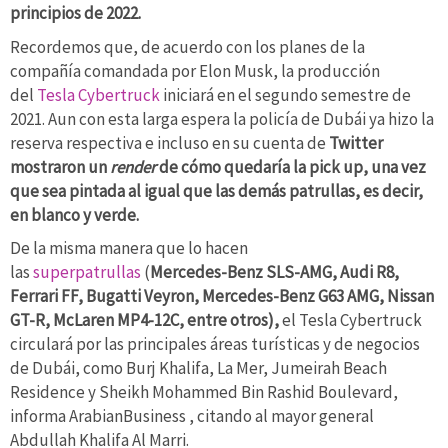
principios de 2022.
Recordemos que, de acuerdo con los planes de la
compañía comandada por Elon Musk, la producción
del
Tesla Cybertruck
iniciará en el segundo semestre de
2021. Aun con esta larga espera la policía de Dubái ya hizo la
reserva respectiva e incluso en su cuenta de
Twitter
mostraron un
render
de cómo quedaría la pick up, una vez
que sea pintada al igual que las demás patrullas, es decir,
en blanco y verde.
De la misma manera que lo hacen
las
superpatrullas
(
Mercedes-Benz SLS-AMG, Audi R8,
Ferrari FF, Bugatti Veyron, Mercedes-Benz G63 AMG, Nissan
GT-R, McLaren MP4-12C, entre otros),
el Tesla Cybertruck
circulará por las principales áreas turísticas y de negocios
de Dubái, como Burj Khalifa, La Mer, Jumeirah Beach
Residence y Sheikh Mohammed Bin Rashid Boulevard,
informa ArabianBusiness , citando al mayor general
Abdullah Khalifa Al Marri.