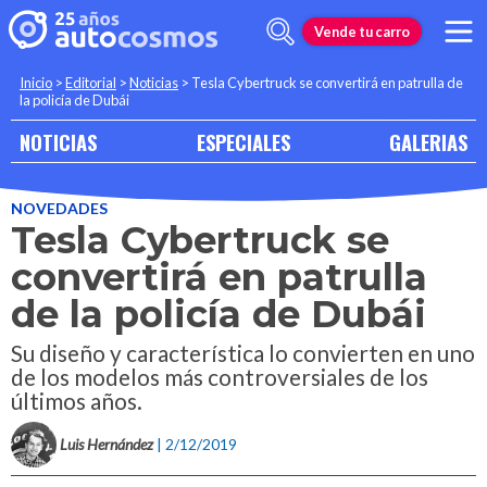
Vende tu carro
Inicio
>
Editorial
>
Noticias
>
Tesla Cybertruck se convertirá en patrulla de
la policía de Dubái
NOTICIAS
ESPECIALES
GALERIAS
NOVEDADES
Tesla Cybertruck se
convertirá en patrulla
de la policía de Dubái
Su diseño y característica lo convierten en uno
de los modelos más controversiales de los
últimos años.
Luis Hernández
| 2/12/2019