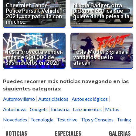
Chevrolet Tahoe
Nikola Badger, otra
Police Pursuit Vehicle
pickup eléctrica que
2021, una patrulla con
quiere dar la pelea a la
mucho...
T...
Tesla proyecta vender
Tesla Model 3 graba a
más de 500.000 de
vándalos que lo
sus modelos en 2020
atacan
Puedes recorrer más noticias navegando en las
siguientes categorías:
Automovilismo
Autos clásicos
Autos ecológicos
Autoshows
Gadgets
Industria
Lanzamientos
Motos
Novedades
Tecnología
Test drive
Tips y Consejos
Tuning
NOTICIAS
ESPECIALES
GALERIAS