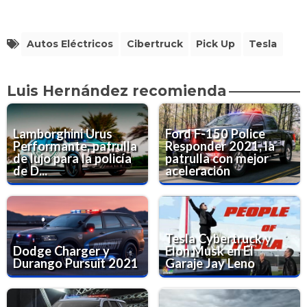
Autos Eléctricos
Cibertruck
Pick Up
Tesla
Luis Hernández recomienda
Lamborghini Urus
Ford F-150 Police
Performante, patrulla
Responder 2021, la
de lujo para la policía
patrulla con mejor
de D...
aceleración
Tesla Cybertruck y
Dodge Charger y
Elon Musk en El
Durango Pursuit 2021
Garaje Jay Leno