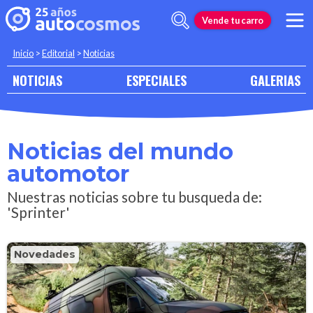
Vende tu carro
Inicio
>
Editorial
>
Noticias
NOTICIAS
ESPECIALES
GALERIAS
Noticias del mundo
automotor
Nuestras noticias sobre tu busqueda de:
'Sprinter'
Novedades