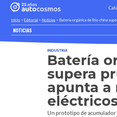
Cat
Inicio
>
Editorial
>
Noticias
>
Batería orgánica de litio china sup
NOTICIAS
INDUSTRIA
Batería o
supera p
apunta a 
eléctrico
Un prototipo de acumulador 