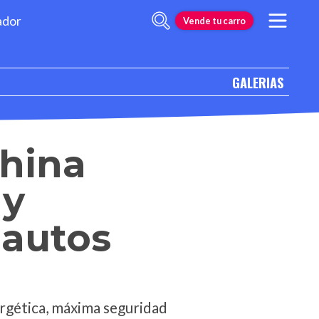
ador
Vende tu carro
GALERIAS
china
 y
 autos
rgética, máxima seguridad