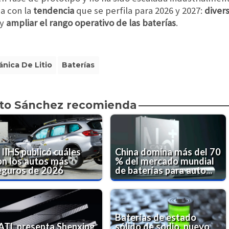
a con la
tendencia
que se perfila para 2026 y 2027:
divers
y
ampliar el rango operativo de las baterías
.
ánica De Litio
Baterías
to Sánchez recomienda
 IIHS publicó cuáles
China domina más del 70
on los autos más
% del mercado mundial
eguros de 2026
de baterías para auto...
Baterías de estado
ATL presenta Shenxing
sólido de sodio, nuevo