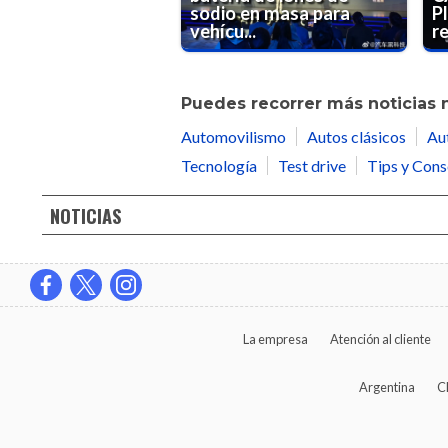
sodio en masa para
Pl
vehícu...
re
Puedes recorrer más noticias 
Automovilismo
Autos clásicos
Au
Tecnología
Test drive
Tips y Cons
NOTICIAS
La empresa
Atención al cliente
Argentina
C