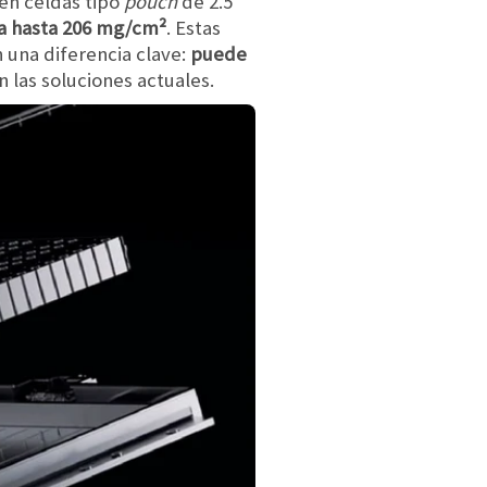
en celdas tipo
pouch
de 2.5
ga hasta 206 mg/cm²
. Estas
 una diferencia clave:
puede
n las soluciones actuales.