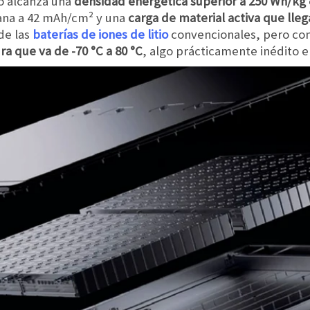
po alcanza una
densidad energética superior a 250 Wh/kg
cana a 42 mAh/cm² y una
carga de material activa que lle
de las
baterías de iones de litio
convencionales, pero con
a que va de -70 °C a 80 °C
, algo prácticamente inédito e