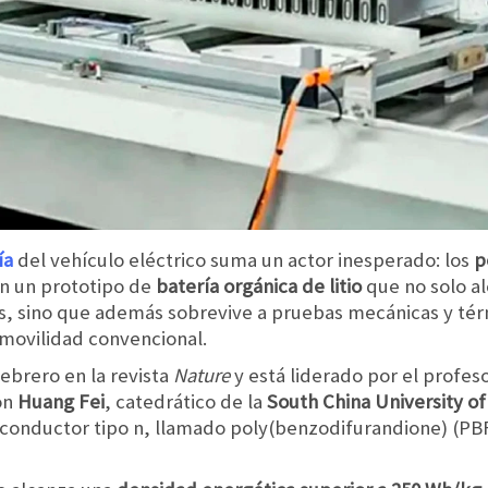
ía
del vehículo eléctrico suma un actor inesperado: los
p
on un prototipo de
batería orgánica de litio
que no solo al
les, sino que además sobrevive a pruebas mecánicas y té
a movilidad convencional.
febrero en la revista
Nature
y está liderado por el profes
on
Huang Fei
, catedrático de la
South China University o
conductor tipo n, llamado poly(benzodifurandione) (PB