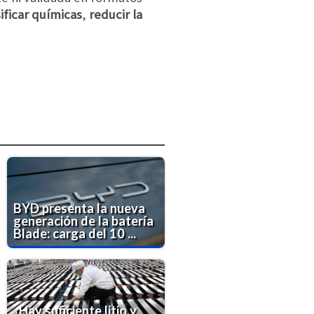
ificar químicas
,
reducir la
BYD presenta la nueva
generación de la batería
Blade: carga del 10 ...
¿Hay suficiente litio y