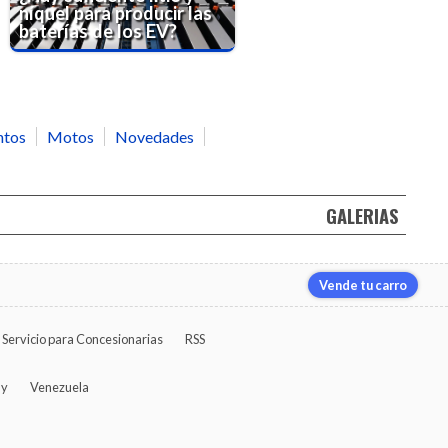
níquel para producir las
baterías de los EV?
ntos
Motos
Novedades
GALERIAS
Vende tu carro
Servicio para Concesionarias
RSS
ay
Venezuela