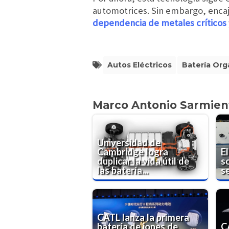
automotrices. Sin embargo, encaj
dependencia de metales críticos
Autos Eléctricos
Batería Org
Marco Antonio Sarmien
Universidad de
Cambridge logra
El
duplicar la vida útil de
s
las batería...
s
CATL lanza la primera
batería de iones de
C