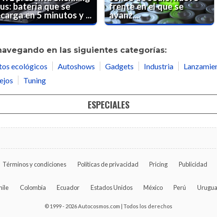
us: batería que se
frente en el que se
carga en 5 minutos y ...
avanz...
navegando en las siguientes categorías:
tos ecológicos
Autoshows
Gadgets
Industria
Lanzamie
ejos
Tuning
ESPECIALES
Términos y condiciones
Políticas de privacidad
Pricing
Publicidad
hile
Colombia
Ecuador
Estados Unidos
México
Perú
Urugu
© 1999 - 2026 Autocosmos.com | Todos los derechos