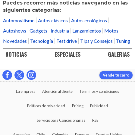
Puedes recorrer más noticias navegando en las
siguientes categorías:
Automovilismo
Autos clásicos
Autos ecológicos
Autoshows
Gadgets
Industria
Lanzamientos
Motos
Novedades
Tecnología
Test drive
Tips y Consejos
Tuning
NOTICIAS
ESPECIALES
GALERIAS
Vende tu carro
La empresa
Atención al cliente
Términos y condiciones
Políticas de privacidad
Pricing
Publicidad
Servicio para Concesionarias
RSS
Argentina
Chile
Colombia
Ecuador
Estados Unidos