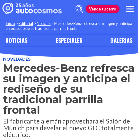
Vende tu carro
Inicio
>
Editorial
>
Noticias
>
Mercedes-Benz refresca su imagen y anticipa
el rediseño de su tradicional parrilla frontal
NOTICIAS
ESPECIALES
GALERIAS
NOVEDADES
Mercedes-Benz refresca
su imagen y anticipa el
rediseño de su
tradicional parrilla
frontal
El fabricante alemán aprovechará el Salón de
Múnich para develar el nuevo GLC totalmente
eléctrico.