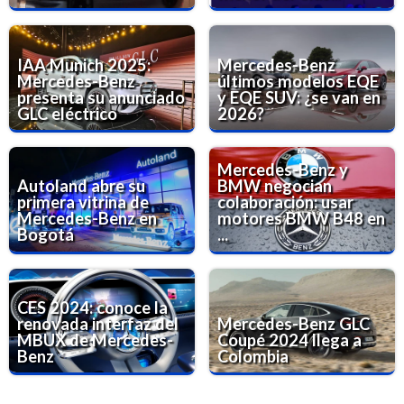
IAA Munich 2025:
Mercedes-Benz
Mercedes-Benz
últimos modelos EQE
presenta su anunciado
y EQE SUV: ¿se van en
GLC eléctrico
2026?
Mercedes-Benz y
Autoland abre su
BMW negocian
primera vitrina de
colaboración: usar
Mercedes-Benz en
motores BMW B48 en
Bogotá
...
CES 2024: conoce la
renovada interfaz del
Mercedes-Benz GLC
MBUX de Mercedes-
Coupé 2024 llega a
Benz
Colombia