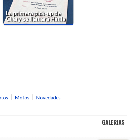
La primera pick-up de
Chery se llamará Himla
ntos
Motos
Novedades
GALERIAS