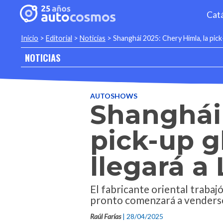
Cat
Inicio
>
Editorial
>
Noticias
>
Shanghái 2025: Chery Himla, la pick
NOTICIAS
AUTOSHOWS
Shanghái 
pick-up g
llegará a
El fabricante oriental trabaj
pronto comenzará a venderse
Raúl Farías
| 28/04/2025