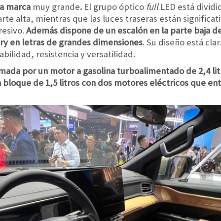
 la marca
muy grande
.
El grupo óptico
full
LED está dividi
parte alta, mientras que las luces traseras están signific
resivo.
Además dispone de un escalón en la parte baja de
ery en letras de grandes dimensiones
. Su diseño está cl
ilidad, resistencia y versatilidad.
mada por un motor a gasolina turboalimentado de 2,4 li
 bloque de 1,5 litros con dos motores eléctricos que en