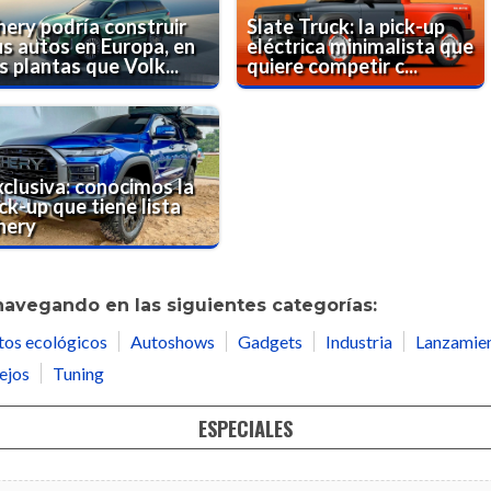
hery podría construir
Slate Truck: la pick-up
us autos en Europa, en
eléctrica minimalista que
s plantas que Volk...
quiere competir c...
xclusiva: conocimos la
ck-up que tiene lista
hery
navegando en las siguientes categorías:
tos ecológicos
Autoshows
Gadgets
Industria
Lanzamie
ejos
Tuning
ESPECIALES