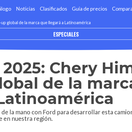
álogo
Noticias
Clasificados
Guía de precios
Compar
-up global de la marca que llegará a Latinoamérica
ESPECIALES
2025: Chery Himl
lobal de la mar
 Latinoamérica
ó de la mano con Ford para desarrollar esta cami
 en nuestra región.