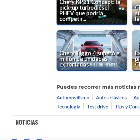
Chery KP31 Concept: la
pick-up turbodiésel
C
PHEV que podría
s
competir...
la
Chery Tiggo 4 superó el
E
millón de unidades
pi
exportadas
C
Puedes recorrer más noticias 
Automovilismo
Autos clásicos
Au
Tecnología
Test drive
Tips y Cons
NOTICIAS