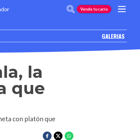
ador
Vende tu carro
GALERIAS
a, la
ca que
oneta con platón que