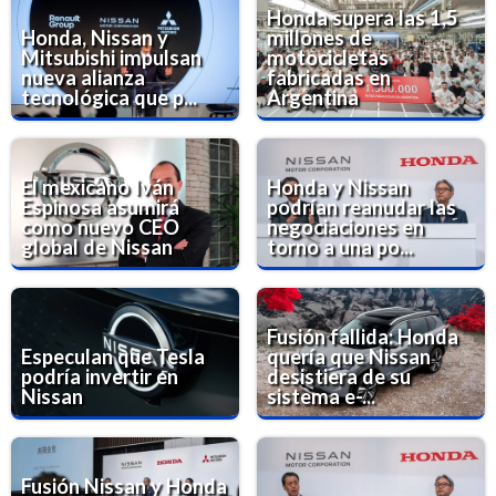
Honda supera las 1,5
Honda, Nissan y
millones de
Mitsubishi impulsan
motocicletas
nueva alianza
fabricadas en
tecnológica que p...
Argentina
El mexicano Iván
Honda y Nissan
Espinosa asumirá
podrían reanudar las
como nuevo CEO
negociaciones en
global de Nissan
torno a una po...
Fusión fallida: Honda
Especulan que Tesla
quería que Nissan
podría invertir en
desistiera de su
Nissan
sistema e-...
Fusión Nissan y Honda