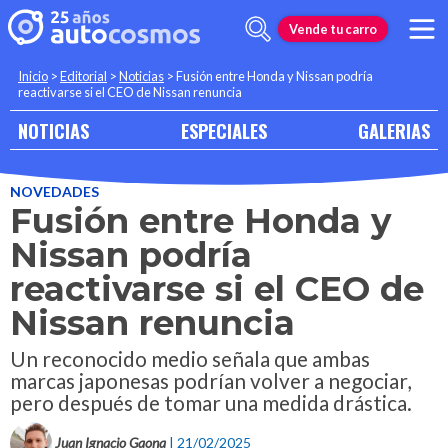
Vende tu carro
Inicio
>
Editorial
>
Noticias
>
Fusión entre Honda y Nissan podría
reactivarse si el CEO de Nissan renuncia
NOTICIAS
ESPECIALES
GALERIAS
NOVEDADES
Fusión entre Honda y
Nissan podría
reactivarse si el CEO de
Nissan renuncia
Un reconocido medio señala que ambas
marcas japonesas podrían volver a negociar,
pero después de tomar una medida drástica.
Juan Ignacio Gaona
| 21/02/2025