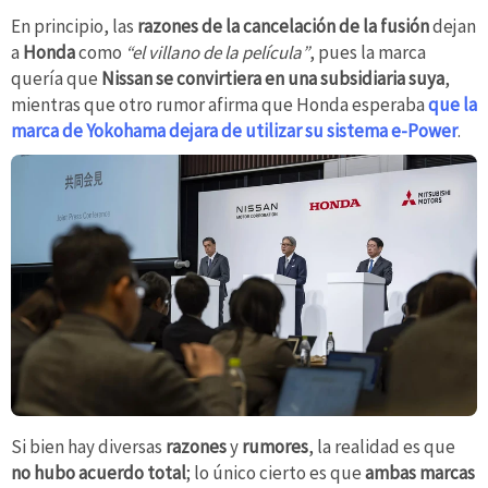
En principio, las
razones de la cancelación de la fusión
dejan
a
Honda
como
“el villano de la película”
, pues la marca
quería que
Nissan se convirtiera en una subsidiaria suya
,
mientras que otro rumor afirma que Honda esperaba
que la
marca de Yokohama dejara de utilizar su sistema e-Power
.
Si bien hay diversas
razones
y
rumores
, la realidad es que
no hubo acuerdo total
; lo único cierto es que
ambas marcas