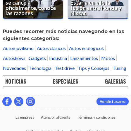
se cancela
Estaría en vilo la
oficialmente, conoce
fusión entre Honda y
las razones
Nissan
Puedes recorrer más noticias navegando en las
siguientes categorías:
Automovilismo
Autos clásicos
Autos ecológicos
Autoshows
Gadgets
Industria
Lanzamientos
Motos
Novedades
Tecnología
Test drive
Tips y Consejos
Tuning
NOTICIAS
ESPECIALES
GALERIAS
Vende tu carro
La empresa
Atención al cliente
Términos y condiciones