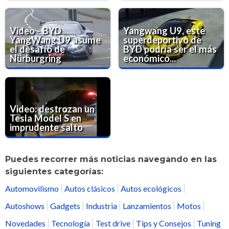
Video - BYD
Yangwang U9, este
YangWang U9 asume
superdeportivo de
el desafío de
BYD podría ser el más
Nürburgring
económico...
Video: destrozan un
Tesla Model S en
imprudente salto
Puedes recorrer más noticias navegando en las
siguientes categorías:
Automovilismo
Autos clásicos
Autos ecológicos
Autoshows
Gadgets
Industria
Lanzamientos
Motos
Novedades
Tecnología
Test drive
Tips y Consejos
Tuning