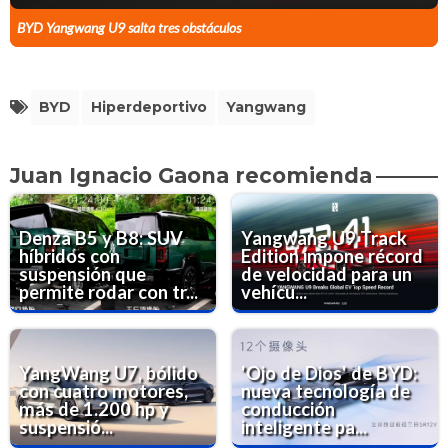
BYD Yangwang U9 salta tres obstáculos
BYD
Hiperdeportivo
Yangwang
Juan Ignacio Gaona recomienda
Denza B5 y B8: SUV
Yangwang U9 Track
híbridos con
Edition impone récord
suspensión que
de velocidad para un
permite rodar con tr...
vehícu...
YangWang U7, bólido
'Ojo de Dios' de BYD:
con cuatro motores,
nueva tecnología de
más de 1.200 hp y
conducción
suspensió...
inteligente pa...