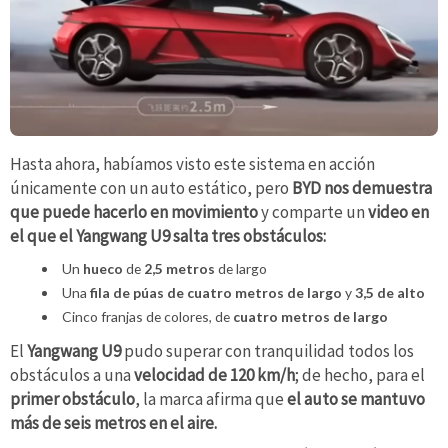
Hasta ahora, habíamos visto este sistema en acción
únicamente con un auto estático, pero
BYD nos demuestra
que puede hacerlo en movimiento
y comparte un
video en
el que el Yangwang U9 salta tres obstáculos:
Un
hueco
de
2,5 metros
de largo
Una
fila de púas de cuatro metros de largo
y
3,5 de alto
Cinco franjas de colores, de
cuatro metros de largo
El
Yangwang U9
pudo superar con tranquilidad todos los
obstáculos a una
velocidad de 120 km/h
; de hecho, para el
primer obstáculo
, la marca afirma que
el auto se mantuvo
más de seis metros en el aire.