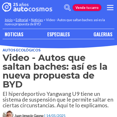
Vende tu carro
Inicio
>
Editorial
>
Noticias
>
Video - Autos que saltan baches: así es la
nueva propuesta de BYD
NOTICIAS
ESPECIALES
GALERIAS
AUTOS ECOLÓGICOS
Video - Autos que
saltan baches: así es la
nueva propuesta de
BYD
El hiperdeportivo Yangwang U9 tiene un
sistema de suspensión que le permite saltar en
ciertas circunstancias. Aquí te lo explicamos.
Juan Ignacio Gaona
| 14/01/2025