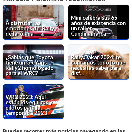
Mini celebra sus 65
A disfrutar las
años de existencia con
emociones del Rally
un rali en
de la Ruana
Cundinamarca
¿Sabías que Toyota
Rally Dakar 2024: te
tiene un GR Yaris
contamos todo lo que
Rally2 homologado
necesitas saber para
para el WRC?
disf...
WRC 2023: Aquí
están los equipos y
pilotos para la
temporada 2023
Puedes recorrer más noticias navegando en las