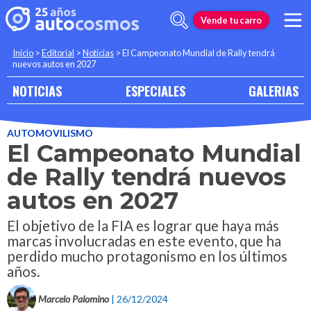
Vende tu carro
Inicio
>
Editorial
>
Noticias
>
El Campeonato Mundial de Rally tendrá
nuevos autos en 2027
NOTICIAS
ESPECIALES
GALERIAS
AUTOMOVILISMO
El Campeonato Mundial
de Rally tendrá nuevos
autos en 2027
El objetivo de la FIA es lograr que haya más
marcas involucradas en este evento, que ha
perdido mucho protagonismo en los últimos
años.
Marcelo Palomino
| 26/12/2024