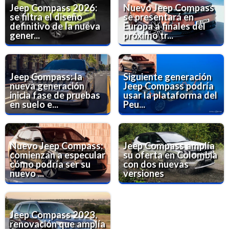
Jeep Compass 2026:
Nuevo Jeep Compass
se filtra el diseño
se presentará en
definitivo de la nueva
Europa a finales del
gener...
próximo tr...
Jeep Compass: la
Siguiente generación
nueva generación
Jeep Compass podría
inicia fase de pruebas
usar la plataforma del
en suelo e...
Peu...
Nuevo Jeep Compass:
Jeep Compass amplía
comienzan a especular
su oferta en Colombia
cómo podría ser su
con dos nuevas
nuevo ...
versiones
Jeep Compass 2023,
renovación que amplía