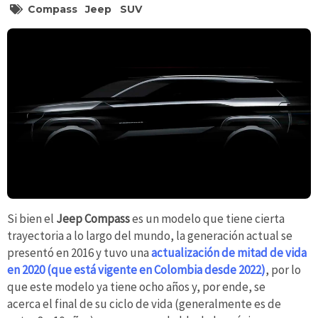
Compass
Jeep
SUV
Si bien el
Jeep Compass
es un modelo que tiene cierta
trayectoria a lo largo del mundo, la generación actual se
presentó en 2016 y tuvo una
actualización de mitad de vida
en 2020 (que está vigente en Colombia desde 2022)
, por lo
que este modelo ya tiene ocho años y, por ende, se
acerca el final de su ciclo de vida (generalmente es de