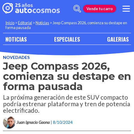
Vende tu carro
Inicio
>
Editorial
>
Noticias
>
Jeep Compass 2026, comienza su destape en
forma pausada
NOTICIAS
ESPECIALES
GALERIAS
NOVEDADES
Jeep Compass 2026,
comienza su destape en
forma pausada
La próxima generación de este SUV compacto
podría estrenar plataforma y tren de potencia
electrificado.
Juan Ignacio Gaona
| 8/10/2024