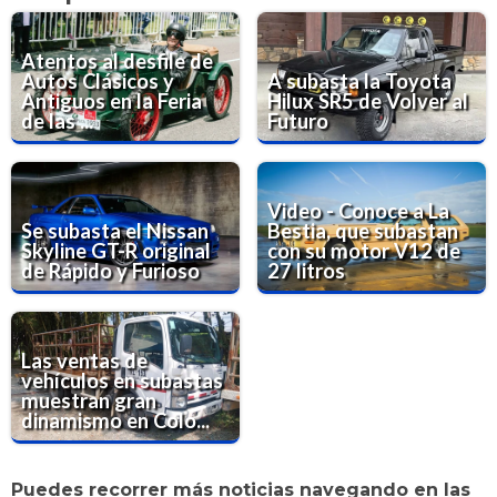
Atentos al desfile de
Autos Clásicos y
A subasta la Toyota
Antiguos en la Feria
Hilux SR5 de Volver al
de las ...
Futuro
Video - Conoce a La
Se subasta el Nissan
Bestia, que subastan
Skyline GT-R original
con su motor V12 de
de Rápido y Furioso
27 litros
Las ventas de
vehículos en subastas
muestran gran
dinamismo en Colo...
Puedes recorrer más noticias navegando en las