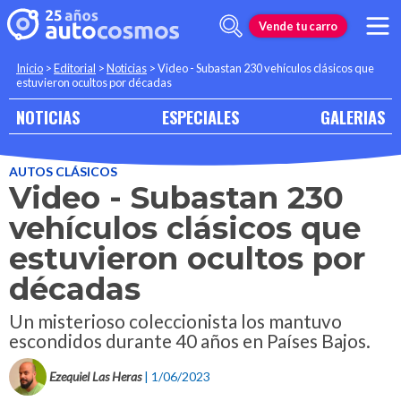
Vende tu carro
Inicio
>
Editorial
>
Noticias
>
Video - Subastan 230 vehículos clásicos que
estuvieron ocultos por décadas
NOTICIAS
ESPECIALES
GALERIAS
AUTOS CLÁSICOS
Video - Subastan 230
vehículos clásicos que
estuvieron ocultos por
décadas
Un misterioso coleccionista los mantuvo
escondidos durante 40 años en Países Bajos.
Ezequiel Las Heras
| 1/06/2023