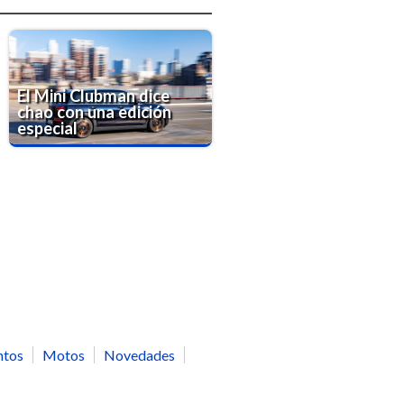
El Mini Clubman dice
chao con una edición
especial
ntos
Motos
Novedades