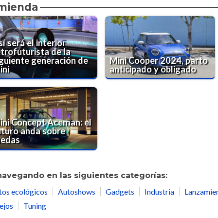
omienda
í será el interior
trofuturista de la
iguiente generación de
Mini Cooper 2024, parto
ini
anticipado y obligado
ini Concept Aceman: el
uturo anda sobre
uedas
navegando en las siguientes categorías:
tos ecológicos
Autoshows
Gadgets
Industria
Lanzamie
ejos
Tuning