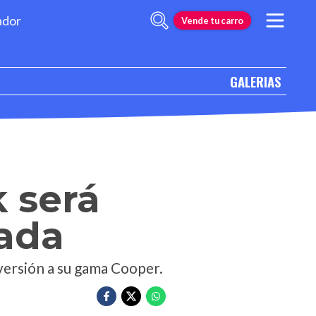
ador
Vende tu carro
GALERIAS
 será
cada
 versión a su gama Cooper.