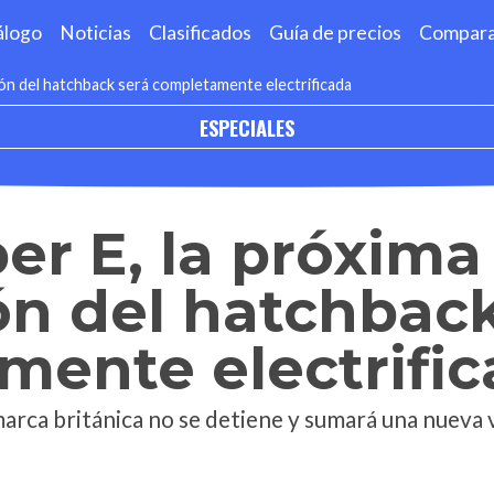
álogo
Noticias
Clasificados
Guía de precios
Compar
ión del hatchback será completamente electrificada
ESPECIALES
er E, la próxima
n del hatchback
mente electrifi
 marca británica no se detiene y sumará una nueva