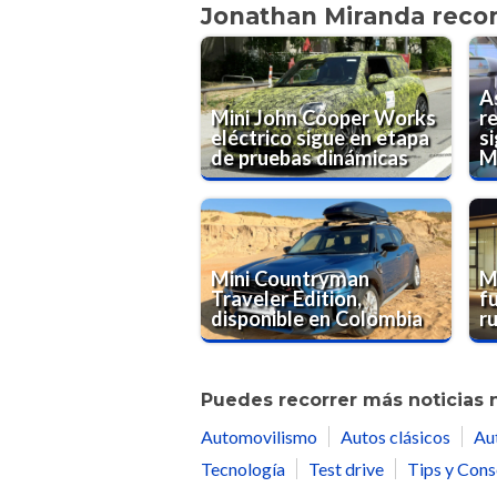
Jonathan Miranda rec
As
Mini John Cooper Works
re
eléctrico sigue en etapa
s
de pruebas dinámicas
M
Mini Countryman
M
Traveler Edition,
f
disponible en Colombia
r
Puedes recorrer más noticias 
Automovilismo
Autos clásicos
Au
Tecnología
Test drive
Tips y Cons