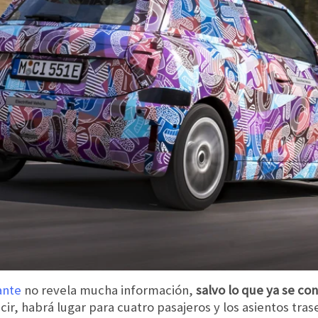
ante
no revela mucha información,
salvo lo que ya se co
cir, habrá lugar para cuatro pasajeros y los asientos tra