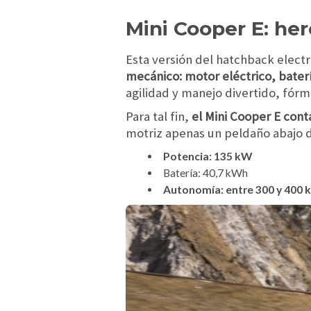
Mini Cooper E: he
Esta versión del hatchback electr
mecánico: motor eléctrico, batería
agilidad y manejo divertido, fór
Para tal fin,
el Mini Cooper E con
motriz apenas un peldaño abajo d
Potencia: 135 kW
Batería: 40,7 kWh
Autonomía: entre 300 y 400 