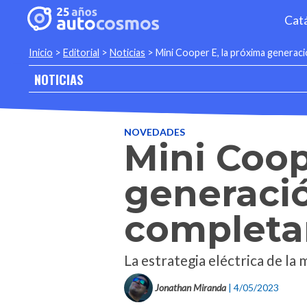
Cat
Inicio
>
Editorial
>
Noticias
>
Mini Cooper E, la próxima generac
NOTICIAS
NOVEDADES
Mini Coop
generació
completa
La estrategia eléctrica de la
Jonathan Miranda
| 4/05/2023