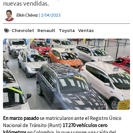
nuevas vendidas.
Elkin Chávez
| 2/04/2023
Chevrolet
Renault
Toyota
Ventas
En marzo pasado
se matricularon ante el Registro Único
Nacional de Tránsito (Runt)
17.270 vehículos cero
kilómetros
en Colombia, lo que supone una caída del