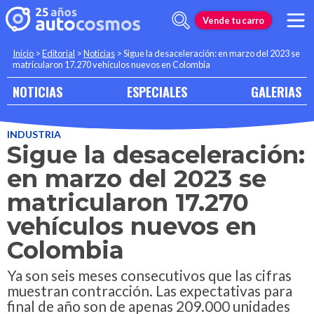
Vende tu carro
Inicio
>
Editorial
>
Noticias
>
Sigue la desaceleración: en marzo del 2023 se
matricularon 17.270 vehículos nuevos en Colombia
NOTICIAS
ESPECIALES
GALERIAS
INDUSTRIA
Sigue la desaceleración:
en marzo del 2023 se
matricularon 17.270
vehículos nuevos en
Colombia
Ya son seis meses consecutivos que las cifras
muestran contracción. Las expectativas para
final de año son de apenas 209.000 unidades