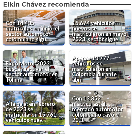
Elkin Chávez recomienda
Con 14.435
15.674 vehículos
matrículas en junio, el
nuevos se
sector automotor
matricularon en mayo
colombiano sigu...
2023, sector sigue ...
Apenas 13.777
Expo Motor 2023
vehículos se
busca reactivar el
matricularon en
sector automotor en
Colombia durante
Tolima
abril
Con 13.852
A la baja: en febrero
matrículas, el
de 2023 se
mercado automotor
matricularon 15.761
colombiano cayó el
vehículos nuev...
20,3...