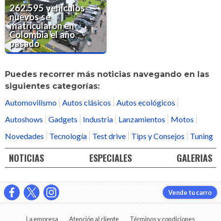
262.595 vehículos
nuevos se
matricularon en
Colombia el año
pasado
Puedes recorrer más noticias navegando en las
siguientes categorías:
Automovilismo
Autos clásicos
Autos ecológicos
Autoshows
Gadgets
Industria
Lanzamientos
Motos
Novedades
Tecnología
Test drive
Tips y Consejos
Tuning
NOTICIAS
ESPECIALES
GALERIAS
Vende tu carro
La empresa
Atención al cliente
Términos y condiciones