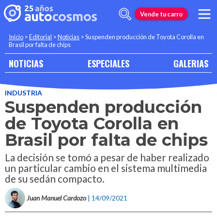
Vende tu carro
Inicio
>
Editorial
>
Noticias
>
Suspenden producción de Toyota Corolla en
Brasil por falta de chips
NOTICIAS
ESPECIALES
GALERIAS
INDUSTRIA
Suspenden producción
de Toyota Corolla en
Brasil por falta de chips
La decisión se tomó a pesar de haber realizado
un particular cambio en el sistema multimedia
de su sedán compacto.
Juan Manuel Cardozo
| 14/09/2021