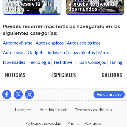
culpables de la falta
a prueba, lo mejor de
de chips ...
dos mundos
Puedes recorrer más noticias navegando en las
siguientes categorías:
Automovilismo
Autos clásicos
Autos ecológicos
Autoshows
Gadgets
Industria
Lanzamientos
Motos
Novedades
Tecnología
Test drive
Tips y Consejos
Tuning
NOTICIAS
ESPECIALES
GALERIAS
Vende tu carro
La empresa
Atención al cliente
Términos y condiciones
Políticas de privacidad
Pricing
Publicidad