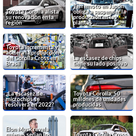
Terremoto en Japón
Toyota Corolla alista
obliga a suspender la
su renovación en la
producción en las
región
plantas ...
Toyota incrementa y
acelera la producción
del Corolla Cross en
La escasez de chips
Brasil
tiene su lado positivo
¿La escasez de
Toyota Corolla, 50
microchips se
millones de unidades
resolverá en 2022?
producidas
Elon Musk revela
quienes serían los
Toyota Corolla Cross