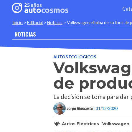
Cat
Inicio
>
Editorial
>
Noticias
>
Volkswagen elimina de su línea de 
NOTICIAS
AUTOS ECOLÓGICOS
Volkswage
de produc
La decisión se toma para dar p
Jorge Blancarte
| 31/12/2020
Autos Eléctricos
Volkswagen