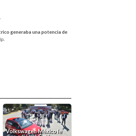
.
trico generaba una potencia de
Hp.
Volkswagen México le