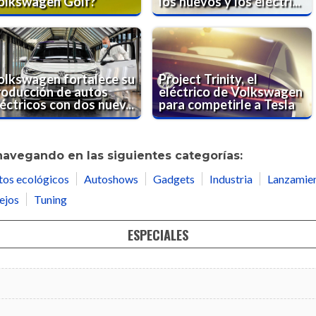
olkswagen Golf?
los nuevos y los eléctri...
olkswagen fortalece su
Project Trinity, el
roducción de autos
eléctrico de Volkswagen
éctricos con dos nuev...
para competirle a Tesla
navegando en las siguientes categorías:
tos ecológicos
Autoshows
Gadgets
Industria
Lanzamie
ejos
Tuning
ESPECIALES