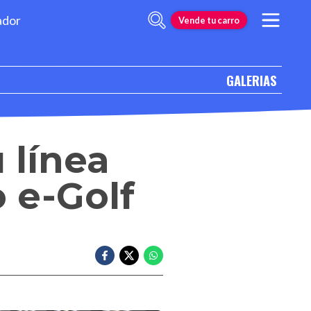
ador
Vende tu carro
GALERIAS
 línea
o e-Golf