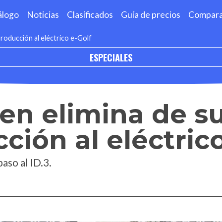
álogo
Noticias
Clasificados
Guía de precios
Compar
producción al eléctrico e-Golf
ESPECIALES
n elimina de su
ción al eléctric
aso al ID.3.