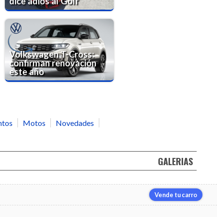
dice adiós al Golf
Volkswagen T-Cross:
confirman renovación
este año
ntos
Motos
Novedades
GALERIAS
Vende tu carro