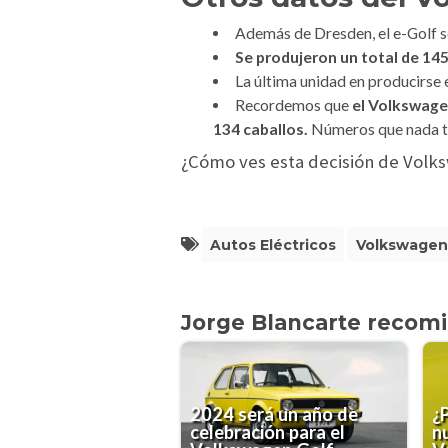
Además de Dresden, el e-Golf s
Se produjeron un total de 14
La última unidad en producirse e
Recordemos que
el Volkswage
134 caballos.
Números que nada ti
¿Cómo ves esta decisión de Volk
Autos Eléctricos
Volkswagen
Jorge Blancarte recom
2024 será un año de
¿P
celebración para el
n