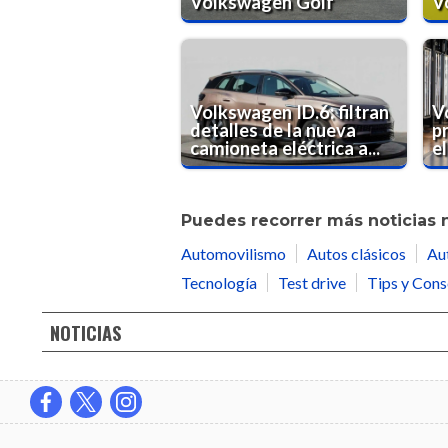
Volkswagen Golf
V
Volkswagen ID.6: filtran
V
detalles de la nueva
p
camioneta eléctrica a...
el
Puedes recorrer más noticias 
Automovilismo
Autos clásicos
Au
Tecnología
Test drive
Tips y Cons
NOTICIAS