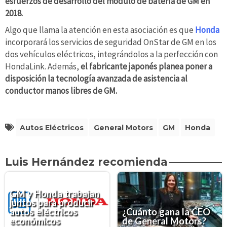
esfuerzos de desarrollo del módulo de batería de GM en
2018.
Algo que llama la atención en esta asociación es que
Honda
incorporará los servicios de seguridad OnStar de GM en los
dos vehículos eléctricos, integrándolos a la perfección con
HondaLink. Además,
el fabricante japonés planea poner a
disposición la tecnología avanzada de asistencia al
conductor manos libres de GM.
Autos Eléctricos
General Motors
GM
Honda
Luis Hernández recomienda
GM y Honda trabajan
juntos para producir
autos eléctricos
¿Cuánto gana la CEO
económicos
de General Motors?