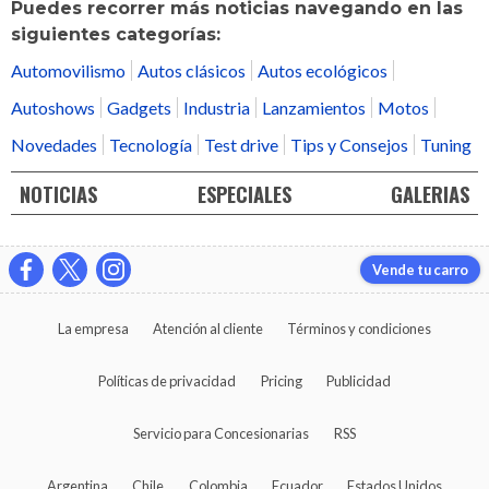
Puedes recorrer más noticias navegando en las
siguientes categorías:
Automovilismo
Autos clásicos
Autos ecológicos
Autoshows
Gadgets
Industria
Lanzamientos
Motos
Novedades
Tecnología
Test drive
Tips y Consejos
Tuning
NOTICIAS
ESPECIALES
GALERIAS
Vende tu carro
La empresa
Atención al cliente
Términos y condiciones
Políticas de privacidad
Pricing
Publicidad
Servicio para Concesionarias
RSS
Argentina
Chile
Colombia
Ecuador
Estados Unidos