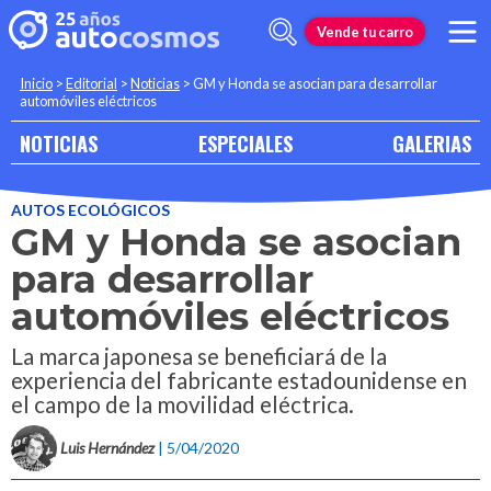
Vende tu carro
Inicio
>
Editorial
>
Noticias
>
GM y Honda se asocian para desarrollar
automóviles eléctricos
NOTICIAS
ESPECIALES
GALERIAS
AUTOS ECOLÓGICOS
GM y Honda se asocian
para desarrollar
automóviles eléctricos
La marca japonesa se beneficiará de la
experiencia del fabricante estadounidense en
el campo de la movilidad eléctrica.
Luis Hernández
| 5/04/2020