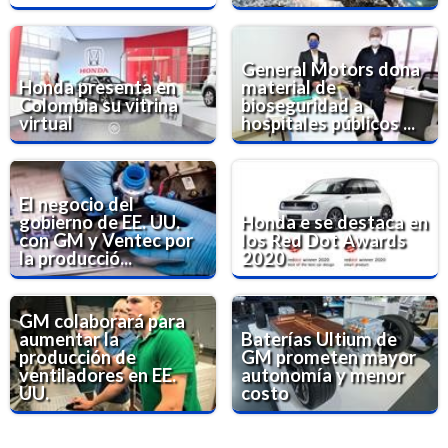
General Motors dona
Honda presenta en
material de
Colombia su vitrina
bioseguridad a
virtual
hospitales públicos ...
El negocio del
gobierno de EE. UU.
Honda e se destaca en
con GM y Ventec por
los Red Dot Awards
la producció...
2020
GM colaborará para
aumentar la
Baterías Ultium de
producción de
GM prometen mayor
ventiladores en EE.
autonomía y menor
UU.
costo