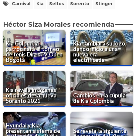
Carnival
Kia
Seltos
Sorento
Stinger
Héctor Siza Morales recomienda
Kia Colombia
Kia cambiará su logo,
patrocinará el torneo
dando inicio a una
de tenis DirecTV Open
nueva era
Bogotá
electrificada
Kia revela imágenes
oficiales de la nueva
Cambios en la cúpula
Sorento 2021
de Kia Colombia
Hyundai y Kia
presentan sistema de
Se revela la siguiente