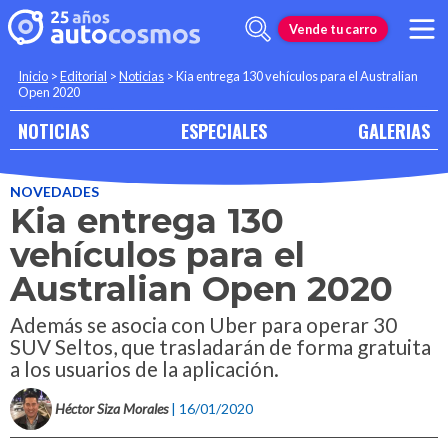
Vende tu carro
Inicio
>
Editorial
>
Noticias
>
Kia entrega 130 vehículos para el Australian
Open 2020
NOTICIAS
ESPECIALES
GALERIAS
NOVEDADES
Kia entrega 130
vehículos para el
Australian Open 2020
Además se asocia con Uber para operar 30
SUV Seltos, que trasladarán de forma gratuita
a los usuarios de la aplicación.
Héctor Siza Morales
| 16/01/2020