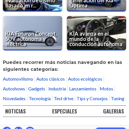
evaluación de diseño
generación del Kia
basado en r...
Optima
KIA Futuron Concept,
KIA avanza en el
SUV autónoma y
mundo de la
eléctrica
conducción autónoma
Puedes recorrer más noticias navegando en las
siguientes categorías:
Automovilismo
Autos clásicos
Autos ecológicos
Autoshows
Gadgets
Industria
Lanzamientos
Motos
Novedades
Tecnología
Test drive
Tips y Consejos
Tuning
NOTICIAS
ESPECIALES
GALERIAS