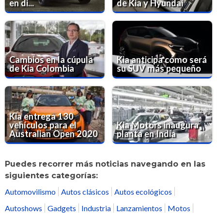
en di...
de Kia y Hyundai
Cambios en la cúpula
Kia anticipa cómo será
de Kia Colombia
su SUV más pequeño
Kia entrega 130
vehículos para el
Kia Motors inaugura
Australian Open 2020
planta en India
Puedes recorrer más noticias navegando en las
siguientes categorías:
Automovilismo
Autos clásicos
Autos ecológicos
Autoshows
Gadgets
Industria
Lanzamientos
Motos