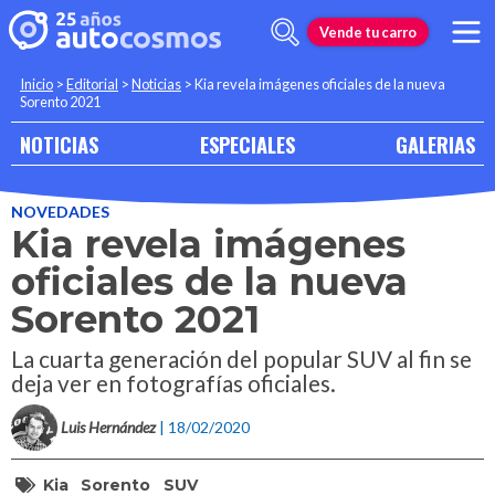
Vende tu carro
Inicio
>
Editorial
>
Noticias
>
Kia revela imágenes oficiales de la nueva
Sorento 2021
NOTICIAS
ESPECIALES
GALERIAS
NOVEDADES
Kia revela imágenes
oficiales de la nueva
Sorento 2021
La cuarta generación del popular SUV al fin se
deja ver en fotografías oficiales.
Luis Hernández
| 18/02/2020
Kia
Sorento
SUV